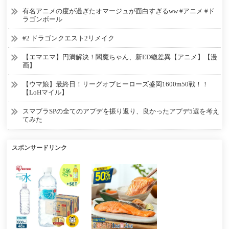
有名アニメの度が過ぎたオマージュが面白すぎるww #アニメ #ド
ラゴンボール
#2 ドラゴンクエスト2リメイク
【エマエマ】円満解決！閻魔ちゃん、新ED總差異【アニメ】【漫
画】
【ウマ娘】最終日！リーグオブヒーローズ盛岡1600m50戦！！
【LoHマイル】
スマブラSPの全てのアプデを振り返り、良かったアプデ5選を考え
てみた
スポンサードリンク