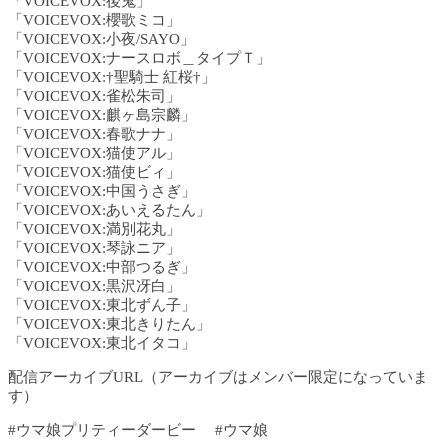
「VOICEVOX:後鬼」
「VOICEVOX:櫻歌ミコ」
「VOICEVOX:小夜/SAYO」
「VOICEVOX:ナースロボ＿タイプＴ」
「VOICEVOX:†聖騎士 紅桜†」
「VOICEVOX:雀松朱司」
「VOICEVOX:麒ヶ島宗麟」
「VOICEVOX:春歌ナナ」
「VOICEVOX:猫使アル」
「VOICEVOX:猫使ビィ」
「VOICEVOX:中国うさぎ」
「VOICEVOX:あいえるたん」
「VOICEVOX:満別花丸」
「VOICEVOX:琴詠ニア」
「VOICEVOX:中部つるぎ」
「VOICEVOX:黒沢冴白」
「VOICEVOX:東北ずん子」
「VOICEVOX:東北きりたん」
「VOICEVOX:東北イタコ」
配信アーカイブURL（アーカイブはメンバー限定になっていま
す）
#ウマ娘プリティーダービー #ウマ娘