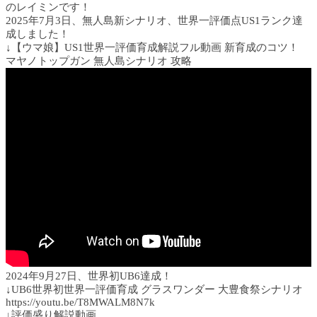
のレイミンです！
2025年7月3日、無人島新シナリオ、世界一評価点US1ランク達
成しました！
↓【ウマ娘】US1世界一評価育成解説フル動画 新育成のコツ！
マヤノトップガン 無人島シナリオ 攻略
2024年9月27日、世界初UB6達成！
↓UB6世界初世界一評価育成 グラスワンダー 大豊食祭シナリオ
https://youtu.be/T8MWALM8N7k
↓評価盛り解説動画