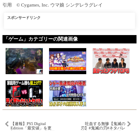
引用 © Cygames, Inc. ウマ娘 シンデレラグレイ
スポンサードリンク
「ゲーム」カテゴリーの関連画像
【速報】PS5 Digital
吐血する無惨【鬼滅の
Edition「最安値」を更
刃】#鬼滅の刃#ネタバレ
新!? 知らないと損する買
注意#アニメ #雑学 #漫画
い時！