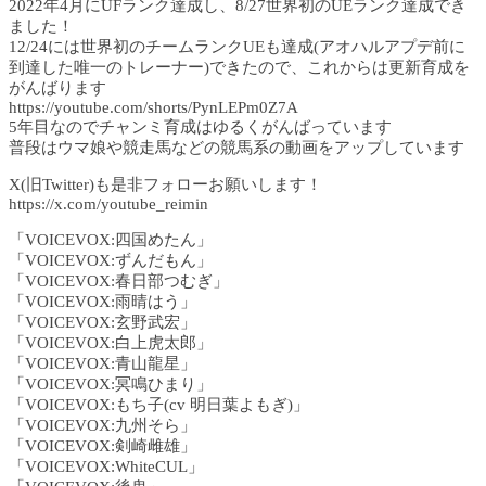
2022年4月にUFランク達成し、8/27世界初のUEランク達成でき
ました！
12/24には世界初のチームランクUEも達成(アオハルアプデ前に
到達した唯一のトレーナー)できたので、これからは更新育成を
がんばります
https://youtube.com/shorts/PynLEPm0Z7A
5年目なのでチャンミ育成はゆるくがんばっています
普段はウマ娘や競走馬などの競馬系の動画をアップしています
X(旧Twitter)も是非フォローお願いします！
https://x.com/youtube_reimin
「VOICEVOX:四国めたん」
「VOICEVOX:ずんだもん」
「VOICEVOX:春日部つむぎ」
「VOICEVOX:雨晴はう」
「VOICEVOX:玄野武宏」
「VOICEVOX:白上虎太郎」
「VOICEVOX:青山龍星」
「VOICEVOX:冥鳴ひまり」
「VOICEVOX:もち子(cv 明日葉よもぎ)」
「VOICEVOX:九州そら」
「VOICEVOX:剣崎雌雄」
「VOICEVOX:WhiteCUL」