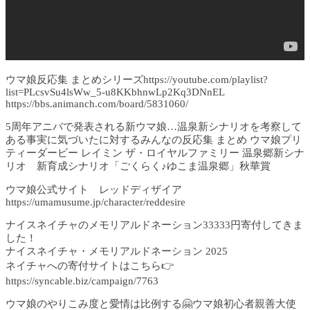
ウマ娘反応集 まとめシリーズhttps://youtube.com/playlist?
list=PLcsvSu4lsWw_5-u8KKbhnwLp2Kq3DNnEL
https://bbs.animanch.com/board/5831060/
5周年アニバで発表される新ウマ娘…温泉新シナリオを考察して
ある事実に気づいたに対するみんなの反応集 まとめ ウマ娘プリ
ティーダービー レイミン ザ・ロイヤルファミリー 温泉郷新シナ
リオ 新育成シナリオ「ごくらく♪ゆこま温泉郷」秋華賞
ウマ娘公式サイト レッドディザイア
https://umamusume.jp/character/reddesire
ナイスネイチャのメモリアルドネーション33333円寄付してきま
した！
ナイスネイチャ・メモリアルドネーション 2025
ネイチャへの寄付サイトはこちら👉
https://syncable.biz/campaign/7763
ウマ娘のやりこみ度と愛情は比例する🤗ウマ娘初心者親善大使