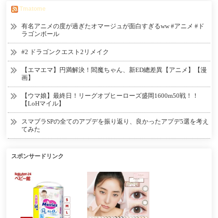
Tmatome
有名アニメの度が過ぎたオマージュが面白すぎるww #アニメ #ド
ラゴンボール
#2 ドラゴンクエスト2リメイク
【エマエマ】円満解決！閻魔ちゃん、新ED總差異【アニメ】【漫
画】
【ウマ娘】最終日！リーグオブヒーローズ盛岡1600m50戦！！
【LoHマイル】
スマブラSPの全てのアプデを振り返り、良かったアプデ5選を考え
てみた
スポンサードリンク