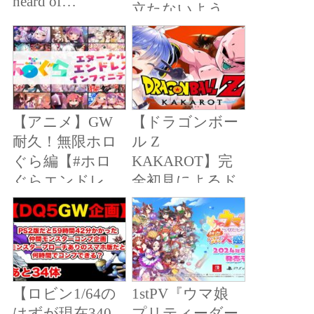
heard of…
立たないよう、
ぼっちを装って
いたが、同級生
の推し俳優が俺
で気まず
い・・・４話
【アニメ】GW
【ドラゴンボー
耐久！無限ホロ
ル Z
ぐら編【#ホロ
KAKAROT】完
ぐらエンドレ
全初見によるド
ス】
ラゴンボールZ
カカロッ
ト！！！！！！
！！！！！！！
ぺこ！【ホロラ
【ロビン1/64の
1stPV『ウマ娘
イブ/兎田ぺこ
はずが現在340
プリティーダー