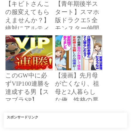
【キビトさんこ
【青年期後半ス
more #スマブラ
の服変えてもら
タート】スマホ
SP
えませんか？】
版ドラクエ5 全
絶対にアルティ
モンスター仲間
メット悟飯が着
にするまで何時
ない服#shorts
間かかる？ その
#dragonball
2
#dragonballz
#dragonballsuper
#ドラゴンボー
このGW中に必
【漫画】先月母
ル
ずVIP100連勝を
が亡くなり、祖
達成する男【ス
母と2人暮らし
マブラSP】
な俺。性格の悪
い同僚が貶し
「介護目前の年
スポンサードリンク
寄付きの男なん