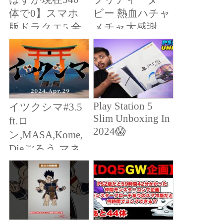
ら】※ネタバレ
体で0】スマホ
ビー 熱血ハチャ
あり
版ドラクエ5 全
メチャ大感謝
モンスター仲間
祭！』
にするまで何時
（Nintendo
Switch™/PlayStat
間かかる？ その
ion®4/Steam®）
3
Play Station 5
イツクシマ#3.5
Slim Unboxing In
ft.ロ
2024😱
ン,MASA,Kome,
Dieごろう,マネ
ーライト,NaNo,
くろすけ,みこ,
ぶるぅ,かきP,か
しや,Lila,ダル,ひ
ろき,Orca,and