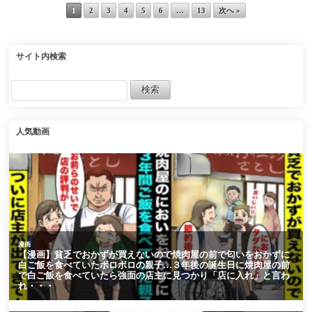
か一生結婚でき
1
2
3
4
5
6
…
13
次へ »
ないぞｗ」→家
政婦さんがとて
サイト内検索
もいい人で祖母
も元気になり…
ある日３人で食
事に【マンガ動
人気動画
画】