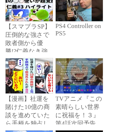
PS4 Controller on
【スマブラSP】
PS5
圧倒的な強さで
敗者側から優
勝!?仁義なき強
者たちの戦い”第
3回仁義”ハイラ
イト【大会ハイ
ライト】
【漫画】社運を
TVアニメ『この
賭けた10億の商
素晴らしい世界
談を進めていた
に祝福を！３』
ら手柄を独占し
第4話次回予告
たい上司に担当
【このすば】