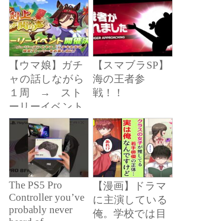
を外された。し
かし契約締結の
当日、上司「ど
こにいる！？商
【ウマ娘】ガチ
【スマブラSP】
談戻ってこ
ャの話しながら
海の王者参
い！」俺に電話
１周 → スト
戦！！
してきて…【恋
ーリーイベント
愛マンガ動画】
「下剋上、兵ど
もが鬨の声」読
むぞ
The PS5 Pro
【漫画】ドラマ
Controller you’ve
に主演している
probably never
俺。学校では目