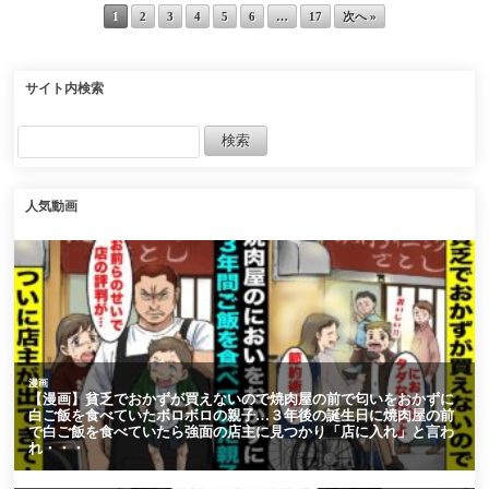
yuukaku to help
1
2
3
4
5
6
…
17
次へ »
Shinobu
サイト内検索
人気動画