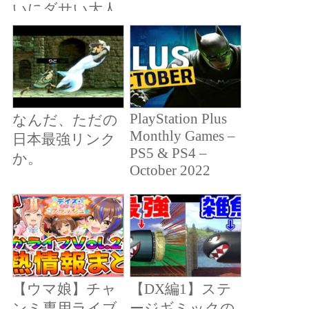
いにダサい大人
になりたくな
い」と言われた
元最強の軍人の
俺。不良たちに
襲われた娘を助
PlayStation Plus
なんだ、ただの
けるために本気
Monthly Games –
日本最強リンク
を出してみた結
PS5 & PS4 –
か。
果
October 2022
【ウマ娘】チャ
【DX編1】ステ
ンミ専用ライブ
ージギミックの