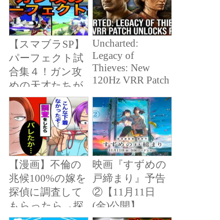
Uncharted:
【スマブラSP】
Legacy of
パーフェクト試
Thieves: New
合集４！ガン攻
120Hz VRR Patch
めの天才たちが
Unlocks PS5 GPU
見せるパーフェ
Performance
クト試合集！パ
ーフェクトゲー
ム、魅せプレイ
あり、ガノン、
【漫画】不倫の
映画『すずめの
Smash Bros.SP
兆候100%の嫁を
戸締まり』予告
探偵に調査して
②【11月11日
もらったら→探
(金)公開】
偵「不倫ではあ