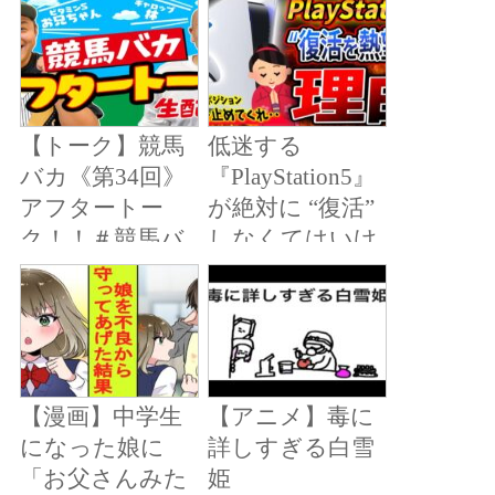
りません」→嫁
の裏の顔に驚愕
【スカッとする
話】【マンガ動
【トーク】競馬
低迷する
画】
バカ《第34回》
『PlayStation5』
アフタートー
が絶対に “復活”
ク！！＃競馬バ
しなくてはいけ
カ【競馬】
ない理由…。日
本におけるプレ
ステの立ち位置
は超重要で
す…。頼む…。
【漫画】中学生
【アニメ】毒に
【PS4/PS5】
になった娘に
詳しすぎる白雪
「お父さんみた
姫