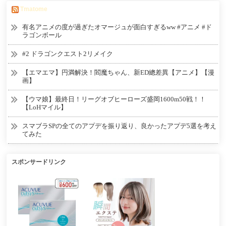
Tmatome
有名アニメの度が過ぎたオマージュが面白すぎるww #アニメ #ド
ラゴンボール
#2 ドラゴンクエスト2リメイク
【エマエマ】円満解決！閻魔ちゃん、新ED總差異【アニメ】【漫
画】
【ウマ娘】最終日！リーグオブヒーローズ盛岡1600m50戦！！
【LoHマイル】
スマブラSPの全てのアプデを振り返り、良かったアプデ5選を考え
てみた
スポンサードリンク