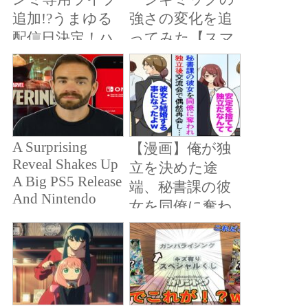
追加!?うまゆる
強さの変化を追
配信日決定！ハ
ってみた【スマ
ロウィン衣装が
ブラDX～SP】
可愛すぎる!!ぱ
かライブTV
Vol.21情報まと
め
A Surprising
【漫画】俺が独
Reveal Shakes Up
立を決めた途
A Big PS5 Release
端、秘書課の彼
And Nintendo
女を同僚に奪わ
Drops An
れた。同僚「普
Interesting Update
通結婚を考えて
| News Wave
たら独立なんか
しないだろ！」
→数ヶ月後、交