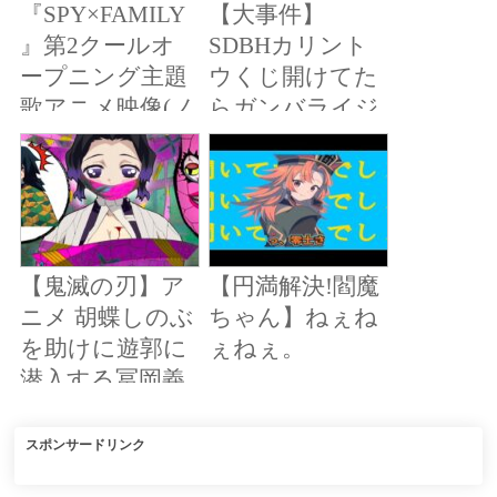
『SPY×FAMILY
【大事件】
流会で同僚に遭
』第2クールオ
SDBHカリント
遇「彼女と結婚
ープニング主題
ウくじ開けてた
することになっ
歌アニメ映像(ノ
らガンバライジ
たからｗ」立場
ンクレジット)
ングのパック入
逆転【マンガ動
／“SPY x
ってたんだけ
画】
FAMILY”
ど！？
Opening theme
wwwww【SDBH
song animation
】
【鬼滅の刃】ア
【円満解決!閻魔
ニメ 胡蝶しのぶ
ちゃん】ねぇね
を助けに遊郭に
ぇねぇ。
潜入する冨岡義
勇【Demon
Slayer】Giyuu
スポンサードリンク
infiltrates