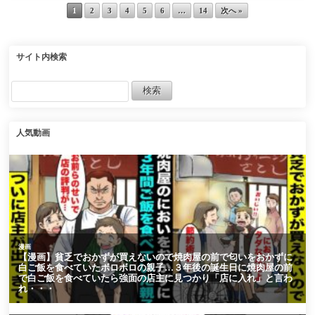
との声も！しか
後、失意の俺は
1
2
3
4
5
6
…
14
次へ »
し本当に必要
親友のお姉さん
か？！
に頼まれ魚を捌
サイト内検索
【PlayStation 5
くことになった
Pro】
「すごいじゃ
ん！」「美味し
い」【マンガ動
人気動画
画】