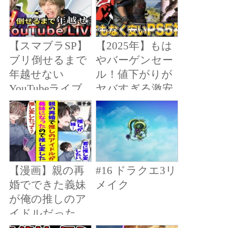
【スマブラSP】
【2025年】もは
ブリ倒せるまで
やバーゲンセー
年越せない
ル！値下がりが
YouTubeライブ
ヤバすぎる激安
PS5ソフト7選
【安い】
【漫画】親の再
#16 ドラクエ3リ
婚でできた義妹
メイク
が俺の推しのア
イドルだった。
推しとの同居生