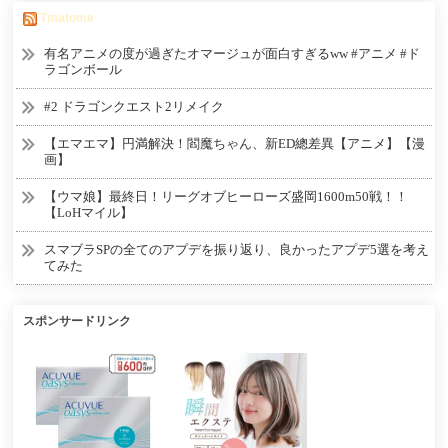
Tmatome
有名アニメの度が過ぎたオマージュが面白すぎるww #アニメ #ド
ラゴンボール
#2 ドラゴンクエスト2リメイク
【エマエマ】円満解決！閻魔ちゃん、新ED總差異【アニメ】【漫
画】
【ウマ娘】最終日！リーグオブヒーローズ盛岡1600m50戦！！
【LoHマイル】
スマブラSPの全てのアプデを振り返り、良かったアプデ5選を考え
てみた
スポンサードリンク