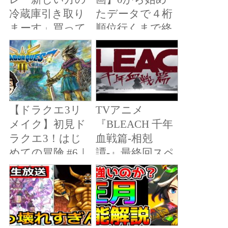
冷蔵庫引き取り
たデータで４桁
まーす」買って
順位行くまで終
２年も絶たず故
われないライブ
2 Aim for
障した冷蔵庫を
10,000th place in
交換→下の階に
PVP【ドラゴン
住むクレクレマ
ボールレジェン
マが冷蔵庫を自
【ドラクエ3リ
TVアニメ
ズ】【dragon
分の部屋に運ば
メイク】初見ド
『BLEACH 千年
ball legends】
せようとして阻
ラクエ3！はじ
血戦篇-相剋
止すると…（ス
めての冒険 #6｜
譚-』最終回スペ
カッと漫画）
ドラゴンクエス
シャルオープニ
【マンガ動画】
トIII そして伝
ングムービー
説へ…