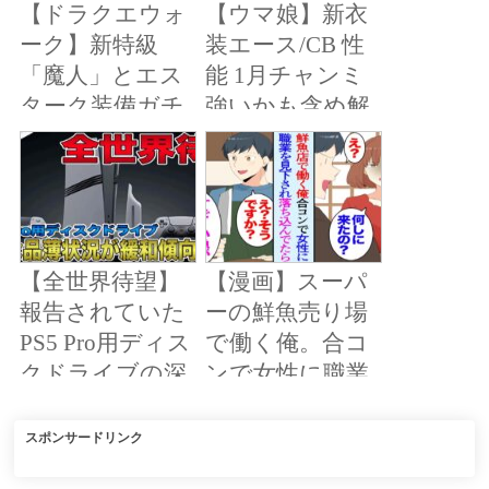
【ドラクエウォ
【ウマ娘】新衣
ーク】新特級
装エース/CB 性
「魔人」とエス
能 1月チャンミ
ターク装備ガチ
強いかも含め解
ャの緊急作戦会
説！正月カツラ
議！ワクワクが
ギエース/ミスタ
止まらんぞ！
ーシービー 新ガ
チャ評価 攻略解
説！【ウマ娘プ
【全世界待望】
【漫画】スーパ
リティーダービ
報告されていた
ーの鮮魚売り場
ー サポカガチャ
PS5 Pro用ディス
で働く俺。合コ
無料10連 アルダ
クドライブの深
ンで女性に職業
ン ルドルフ
刻な品薄状態が
を貶され「魚臭
緩和傾向へ！す
いと思ったｗ」
スポンサードリンク
でに購入できた
俺「…」→数日