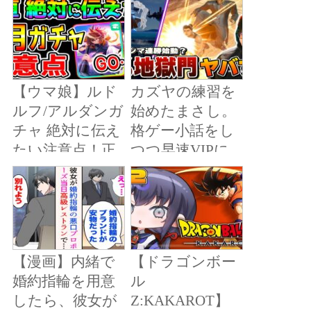
活が耐えられな
かったのでやむ
を得ず推し変す
ることにした結
【ウマ娘】ルド
カズヤの練習を
果。「私のファ
ルフ/アルダンガ
始めたまさし。
ンを辞めないで
チャ 絶対に伝え
格ゲー小話をし
よ」と強めに引
たい注意点！正
つつ早速VIPに
き止められてし
直まとめ！シン
潜ってみた結
まい…！？
ボリルドルフ/メ
果・・・【スマ
ジロアルダン 正
ブラSP】
月新ガチャ評価
【ウマ娘プリテ
【漫画】内緒で
【ドラゴンボー
ィーダービー 新
婚約指輪を用意
ル
シナリオ/アニバ
したら、彼女が
Z:KAKAROT】
サポカガチャ 無