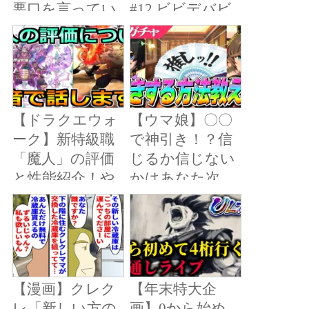
悪口を言ってい
#12 ビビデバビ
料10連
た「指輪のブラ
デブウで悪夢の
ンドが安物だっ
始まり…！？ ※
た。最悪」→記
ネタバレ注意
念日当日、高級
【先斗寧/にじさ
レストランにて
んじ】
【ドラクエウォ
【ウマ娘】〇〇
別れを切り出し
ーク】新特級職
で神引き！？信
た結果…【マン
「魔人」の評価
じるか信じない
ガ動画】
と性能紹介！や
かはあなた次
ばい要素がある
第…正月『ミス
んです！
ターシービー』
『カツラギエー
ス』両方引ける
までガチャ〇〇
【漫画】クレク
【年末特大企
連！
レ「新しい方の
画】0から始め