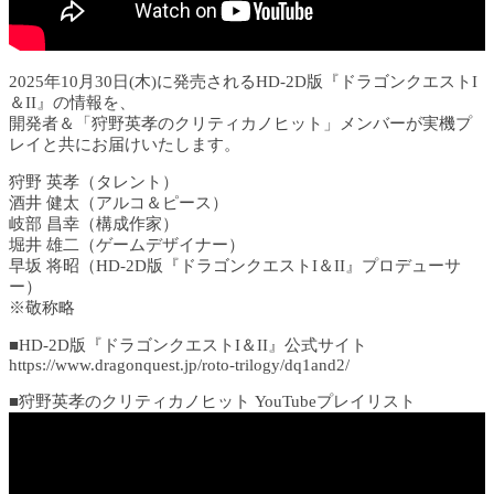
2025年10月30日(木)に発売されるHD-2D版『ドラゴンクエストI
＆II』の情報を、
開発者＆「狩野英孝のクリティカノヒット」メンバーが実機プ
レイと共にお届けいたします。
狩野 英孝（タレント）
酒井 健太（アルコ＆ピース）
岐部 昌幸（構成作家）
堀井 雄二（ゲームデザイナー）
早坂 将昭（HD-2D版『ドラゴンクエストI＆II』プロデューサ
ー）
※敬称略
■HD-2D版『ドラゴンクエストI＆II』公式サイト
https://www.dragonquest.jp/roto-trilogy/dq1and2/
■狩野英孝のクリティカノヒット YouTubeプレイリスト