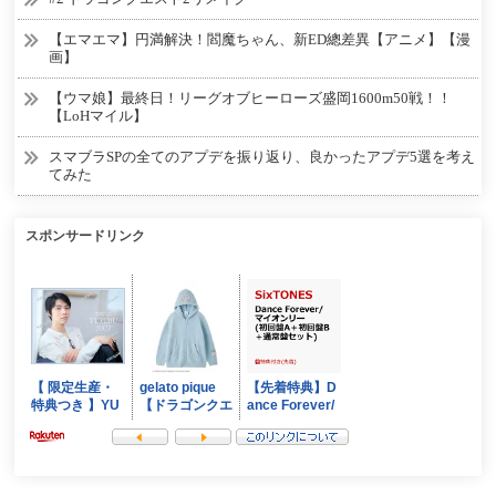
【エマエマ】円満解決！閻魔ちゃん、新ED總差異【アニメ】【漫
画】
【ウマ娘】最終日！リーグオブヒーローズ盛岡1600m50戦！！
【LoHマイル】
スマブラSPの全てのアプデを振り返り、良かったアプデ5選を考え
てみた
スポンサードリンク