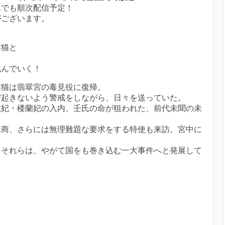
ムでも順次配信予定！
がございます。
猫猫と
挑んでいく！
猫猫は翡翠宮の毒見役に復帰。
び起きないよう警戒をしながら、日々を送っていた。
淑妃・楼蘭妃の入内、壬氏の命が狙われた、前代未聞の未
。
隊商、さらには無理難題な要求をする特使も来訪。宮中に
。
。それらは、やがて国をも巻き込む一大事件へと発展して