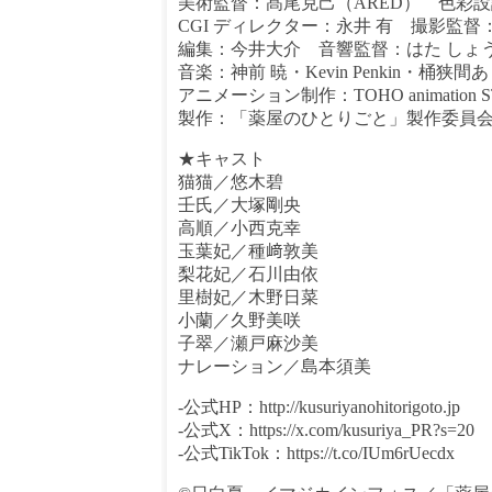
美術監督：髙尾克己（ARED） 色彩
CGI ディレクター：永井 有 撮影監督：鈴
編集：今井大介 音響監督：はた しょ
音楽：神前 暁・Kevin Penkin・桶狭間
アニメーション制作：TOHO animation S
製作：「薬屋のひとりごと」製作委員
★キャスト
猫猫／悠木碧
壬氏／大塚剛央
高順／小西克幸
玉葉妃／種﨑敦美
梨花妃／石川由依
里樹妃／木野日菜
小蘭／久野美咲
子翠／瀬戸麻沙美
ナレーション／島本須美
‐公式HP：http://kusuriyanohitorigoto.jp
‐公式X：https://x.com/kusuriya_PR?s=20
‐公式TikTok：https://t.co/IUm6rUecdx