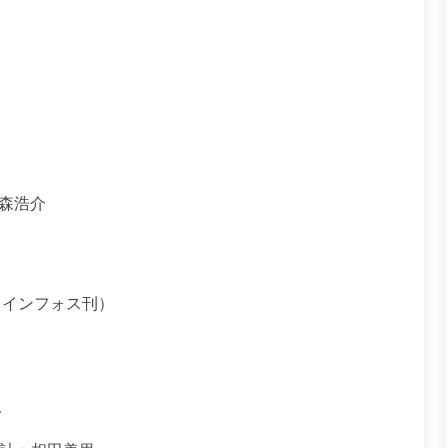
：森浩介
カインフォス刊）
み