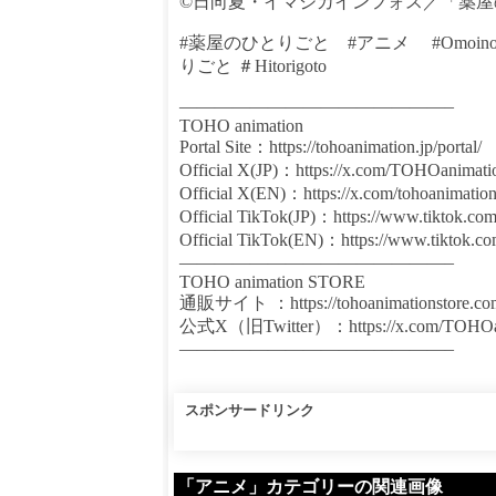
©日向夏・イマジカインフォス／「薬屋
#薬屋のひとりごと #アニメ #Omoinotak
りごと ＃Hitorigoto
———————————————–
TOHO animation
Portal Site：https://tohoanimation.jp/portal/
Official X(JP)：https://x.com/TOHOanimati
Official X(EN)：https://x.com/tohoanimatio
Official TikTok(JP)：https://www.tiktok.co
Official TikTok(EN)：https://www.tiktok.c
———————————————–
TOHO animation STORE
通販サイト ：https://tohoanimationstore.com
公式X（旧Twitter）：https://x.com/TOHO
———————————————–
スポンサードリンク
「アニメ」カテゴリーの関連画像