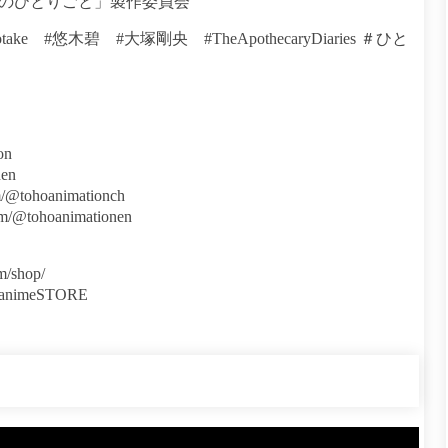
のひとりごと」製作委員会
e #悠木碧 #大塚剛央 #TheApothecaryDiaries ＃ひと
on
nen
m/@tohoanimationch
om/@tohoanimationen
/shop/
animeSTORE