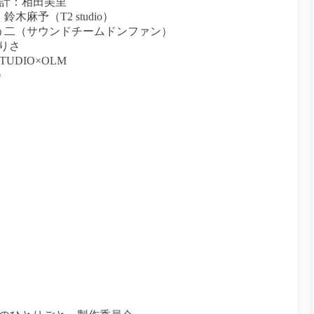
設計：相田美里
木麻予（T2 studio）
う二（サウンドチームドンファン）
ありさ
TUDIO×OLM
会