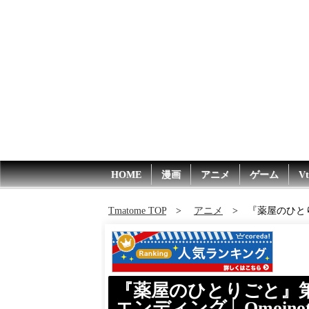
HOME
漫画
アニメ
ゲーム
Vt
Tmatome TOP
アニメ
『薬屋のひとり
『薬屋のひとりごと』第
エンディング│ Omoin