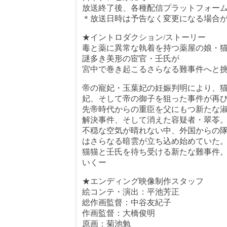
放送終了後、各種配信プラットフォー
＊放送日時は予告なく変更になる場合
★イントロダクション/ストーリー
毒と薬に異常な執着を持つ薬屋の娘・
謎多き美形の宦官・壬氏が
宮中で巻き起こるさらなる難事件へと
帝の寵妃・玉葉妃の妊娠判明により、
妃、そして帝の御子を狙った事件が再
先帝時代からの重臣を父にもつ新たな
解決事件、そして消えた容疑者・翠苓
不穏な空気が晴れない中、外国からの
はさらなる暗雲が立ち込め始めていた
猫猫と壬氏を待ち受ける新たな難事件
いくー
★エンディング映像制作スタッフ
絵コンテ・演出：平池芳正
総作画監督：中谷友紀子
作画監督：大橋俊明
原画：菊池勉