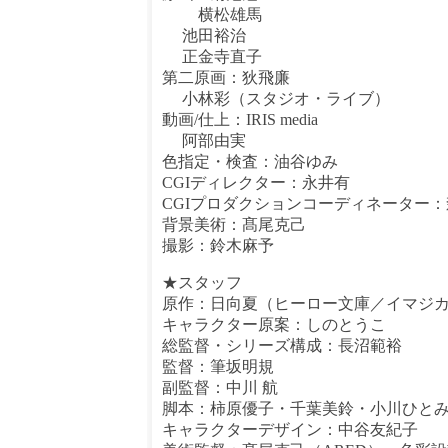
横松雄馬
池田裕治
正金寺直子
第二原画：狄飛廉
小林彩（スタジオ・ライブ）
動画/仕上：IRIS media
阿部由実
色指定・検査：油谷ゆみ
CGIディレクター：永井有
CGIプロダクションコーディネーター
背景美術：髙尾克己
撮影：鈴木麻予
★スタッフ
原作：日向夏（ヒーロー文庫／イマジ
キャラクター原案：しのとうこ
総監督・シリーズ構成：長沼範裕
監督：筆坂明規
副監督：中川 航
脚本：柿原優子・千葉美鈴・小川ひと
キャラクターデザイン：中谷友紀子