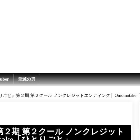
uber
鬼滅の刃
ごと』第２期 第２クール ノンクレジットエンディング│ Omoinotak
２期 第２クール ノンクレジット
otake「ひとりごと」