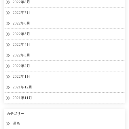
2022年8月
2022年7月
2022年6月
2022年5月
2022年4月
2022年3月
2022年2月
2022年1月
2021年12月
2021年11月
カテゴリー
漫画