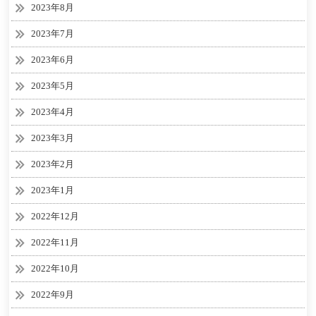
2023年8月
2023年7月
2023年6月
2023年5月
2023年4月
2023年3月
2023年2月
2023年1月
2022年12月
2022年11月
2022年10月
2022年9月