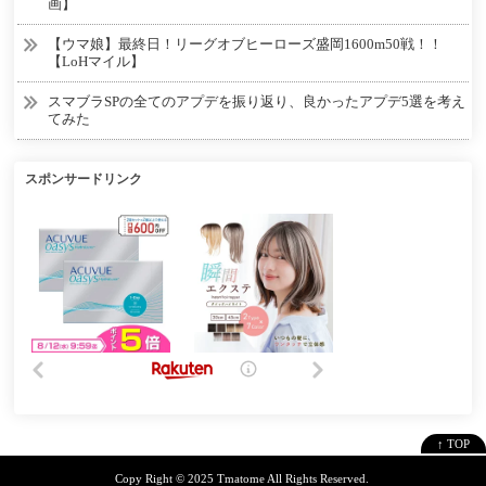
画】
【ウマ娘】最終日！リーグオブヒーローズ盛岡1600m50戦！！
【LoHマイル】
スマブラSPの全てのアプデを振り返り、良かったアプデ5選を考え
てみた
スポンサードリンク
↑ TOP
Copy Right ©
2025 Tmatome
All Rights Reserved.