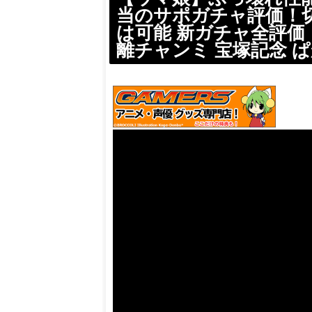
当のサポガチャ評価！
は可能 新ガチャ全評価
離チャンミ 宝塚記念 