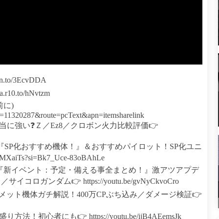
to/3EcvDDA
10.to/hNvtzm
に)
008?i=11320287&route=pcText&apn=itemsharelink
に強い❓Ｚ／Ez8／クロボン火力比較評価👉
＆『SP化おすすめ機体！』＆おすすめパイロット！SP化ユニ
MXaiTs?si=Bk7_Uce-83oBAhLe
の『新イベント：予定・備える事全まとめ！』激アツアプデ
ダム👉 https://youtu.be/gvNyCkvoCro
メット機体ガチ解説！400万CPぶち込み／ダメージ検証👉
者にも👉 https://youtu.be/ijB4AEemsJk