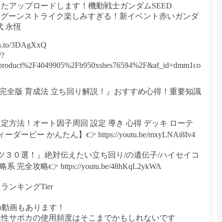
たアップロードします！機動戦士ガンダムSEED
ダムとドラグーンストライク楽しみすぎる！新イベント赤いガンダ
代 永恆
to/3DAgXxQ
?
product%2F4049905%2Fb950xshes76594%2F&af_id=dmm1co
完全版 育成法 立ち回り解説！』おすすめ心得！重要知識
方法！オート因子周回 設定 導き 心得 デッキ ローテ
かんたん】👉 https://youtu.be/mxyLNAi8Iv4
ツ３０選！』絶対伝えたい立ち回り/の遺伝子/ハイセイコ
👉 https://youtu.be/48hKqL2ykWA
ンキングTier
の動画もあります！
根性サポカの使用頻度はそこまでかもしれないです