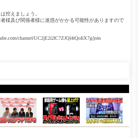
トは控えましょう。
信者様及び関係者様に迷惑がかかる可能性がありますので
m/channel/UC2jE2i2lC7ZJQl4tQoIiX7g/join