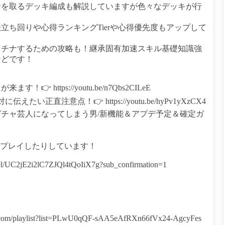
ナを取るデッキ編成も解説していますが色々なデッキが行
立ち回りや心得ランキングTierや心得優先度もアップして
ラチナするための攻略も！継承固有加速スキル基礎知識強
などです！
https://youtu.be/n7Qbs2CILeE
正直注意点！👉 https://youtu.be/hyPv1yXzCX4
チャ芸人になってしまう男/新機能＆アプデ予定＆確定ガ
をプレイしたりしています！
/UC2jE2i2lC7ZJQl4tQoIiX7g?sub_confirmation=1
playlist?list=PLwU0qQF-sAA5eAfRXn66fVx24-AgcyFes