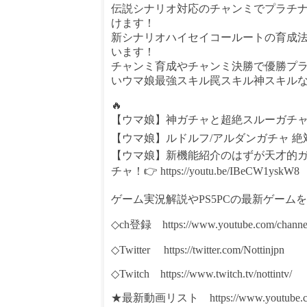
伝説シナリオ対応のチャンミでプラチ
けます！
新シナリオハイセイコールートの育成法
います！
チャンミ育成やチャンミ決勝で優勝プ
いウマ娘最強スキル罠スキル神スキル
🔥
【ウマ娘】神ガチャと超絶スルーガチャが来ます！👉 
【ウマ娘】ルドルフ/アルダンガチャ 絶対に伝えたい
【ウマ娘】新機能紹介のはずが天才的ガ
チャ！👉 https://youtu.be/IBeCW1yskW8
ゲーム実況解説やPS5PCの最新ゲーム
◇ch登録 https://www.youtube.com/channel
◇Twitter https://twitter.com/Nottinjpn
◇Twitch https://www.twitch.tv/nottintv/
★最新動画リスト https://www.youtube.com/