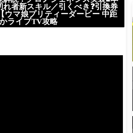
切れ者新スキル／引くべき❓引換券
【ウマ娘プリティーダービー 中距
ぱかライブTV攻略