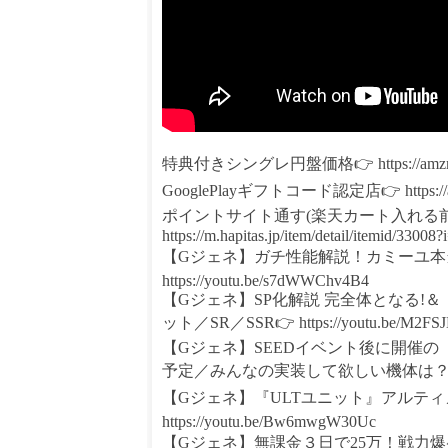
特典付きシングレ円盤価格👉 https://amzn.
GooglePlayギフトコード認定店👉 https://a.r
ポイントサイト通す(楽天カート入れる前
https://m.hapitas.jp/item/detail/itemid/33
【Gジェネ】ガチ性能解説！カミーユ本当
https://youtu.be/s7dWWChv4B4
【Gジェネ】SP化解説 完全体となる!
ット／SR／SSR👉 https://youtu.be/M2FSJ
【Gジェネ】SEEDイベント後に開催
予定／みんなの実装して欲しい機体は？／サイコロガン
【Gジェネ】『ULTユニット』アルティ
https://youtu.be/Bw6mwgW30Uc
【Gジェネ】無課金３日で25万！戦力爆盛り方法！初心