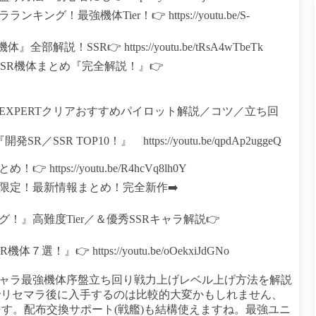
最強機体Tier！👉 https://youtu.be/S-
！SSR👉 https://youtu.be/tRsA4wTbeTk
SR機体まとめ『完全解説！』👉
EXPERTクリアおすすめパイロット解説／コツ／立ち回
R TOP10！』 https://youtu.be/qpdAp2uggeQ
tps://youtu.be/R4hcVq8lh0Y
限定！最新情報まとめ！完全新作➡️
』高難度Tier／＆優秀SSRキャラ解説👉
👉 https://youtu.be/oOekxiJdGNo
キャラ最強機体序盤立ち回り戦力上げレベル上げ方法を解説
でリセマラ後に入手するのは比較的大変かもしれません、
す。配布交換サポート(戦艦)も結構使えますね。最強ユニ