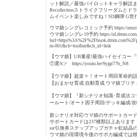
ット解説／最強パイロットキャラ解説ま
Recollectionストライクフリー
ムイベント楽しみですね！SD鋼彈 G世
ウマ娘シングレコミック予約 https://amzn.
ウマ娘シングレ19予約 https://al.dmm.com/
lurl=https%3A%2F%2Fbook.dmm.com%2F
m-001&ch=toolbar&ch_id=link
【ウマ娘】UB量産!最強ハイセイコー『
①選!👉 https://youtu.be/9yjgt77b_N8
【ウマ娘】超楽々！オート周回革命的設定
【おまかせ育成 自動育成 ウマ娘プリティーダービー 
【ウマ娘】『新シナリオ知識･育成法コ
ールート/オート因子周回/デッキ編成/攻略系 完全攻略
新シナリオ対応ウマ娘のサポートカードラ
サポートカードは237種類以上あります
ssr引換券ステップアップガチャ虹結晶
ウマ娘の現環境今後のサポカ編成では