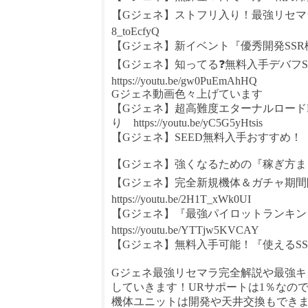
【Gジェネ】ストフリ入り！最強リセマラランキング！
8_toEcfyQ
【Gジェネ】新イベント『優秀開発SSR機体』全部解説
【Gジェネ】知ってる❓無料入手デバフS
https://youtu.be/gw0PuEmAhHQ
Gジェネ動画色々上げています
【Gジェネ】超高難度エターナルロード
り https://youtu.be/yC5G5yHtsis
【Gジェネ】SEED無料入手おすすめ！『開発SR／SS
【Gジェネ】強くなるための『稼ぎ方まとめ！👉 ht
【Gジェネ】完全新規機体＆ガチャ期間
https://youtu.be/2H1T_xWk0UI
【Gジェネ】『最強パイロットランキング！
https://youtu.be/YTTjw5KVCAY
【Gジェネ】無料入手可能！『使えるSSR機体７選！』
Gジェネ最強リセマラ完全解説や最強
していきます！URサポートは1％なの
機体ユニットは開発や天井交換もできま