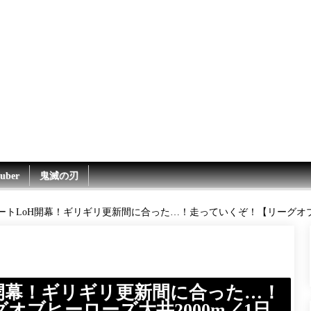
uber
鬼滅の刃
ートLoH開幕！ギリギリ更新間に合った…！走っていくぞ！【リーグオブヒ
開幕！ギリギリ更新間に合った…！
オブヒーローズ大井2000m／1日