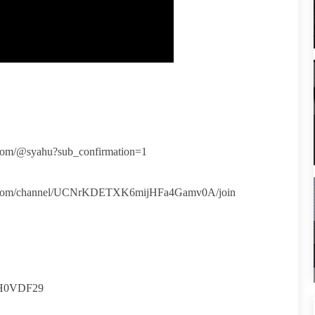
@syahu?sub_confirmation=1
/channel/UCNrKDETXK6mijHFa4Gamv0A/join
XH0VDF29