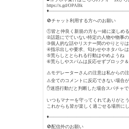
https://x.gd/OPABk
♦—————————————————
🚫チャット利用する方へのお願い
①皆と仲良く新規の方も一緒に楽しめ
②話題にでていない特定の人物や物事
③個人的な話やリスナー間のやりとり
④指示出しや要求、匂わせやネタバレ
⑤荒らしととられる行動はやめようね
⑥荒らしやスパムは反応せずブロック
⚠️モデレーターさんの注意は私からの
⚠️全てのコメントに反応できない場合
✋迷惑行動だと判断した場合スパチャ
いつもマナーを守ってくれてありがと
これからも皆が楽しく過ごせる場所にし
♦—————————————————
🚫配信外のお願い