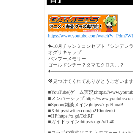
https://www.youtube.com/watch?v=Pdm7W
🐎10月チャンミコンセプト『シンデレ
オグリキャップ
バンブーメモリー
ゴールドシチー？タマモクロス…？
♦—————————————————
💖見つけてくれてありがとうございま
■YouTube(ゲーム実況):https://www.youtube.co
■メンバーシップ:https://www.youtube.com/ch
■Spoon(雑談メイン)https://x.gd/IuuaB
■X:https://twitter.com/jo210notenki
■HP:https://x.gd/TehRF
■ガイドライン:https://x.gd/xfL40
■コラボや案件はこちらのフォームから