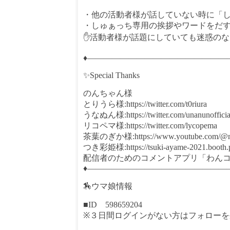
・他の活動者様が話していない時に「
・しゅぁっち専用の挨拶やワードをだ
✋活動者様が話題にしていても迷惑のな
♦—————————————————
✨Special Thanks
のんちゃん様
とりうら様:https://twitter.com/t0riura
うなぬん様:https://twitter.com/unanunofficia
リコペマ様:https://twitter.com/lycopema
茶葉のぎか様:https://www.youtube.com/@no
つき彩姫様:https://tsuki-ayame-2021.booth.
配信者のためのコメントアプリ「わんコメ」http
♦—————————————————
🏇ウマ娘情報
■ID 598659204
※３日間ログインがない方はフォローを