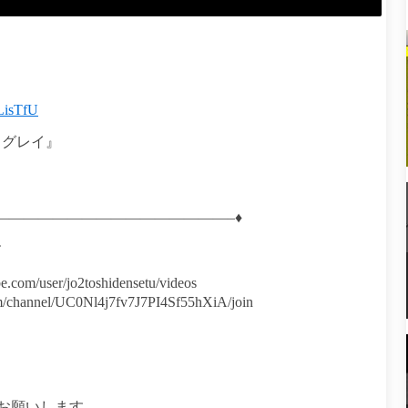
LisTfU
ラグレイ』
————————————————–♦
す
m/user/jo2toshidensetu/videos
annel/UC0Nl4j7fv7J7PI4Sf55hXiA/join
お願いします