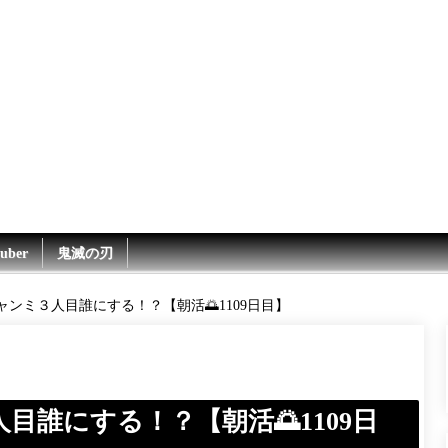
uber
鬼滅の刃
ンミ３人目誰にする！？【朝活🌅1109日目】
目誰にする！？【朝活🌅1109日