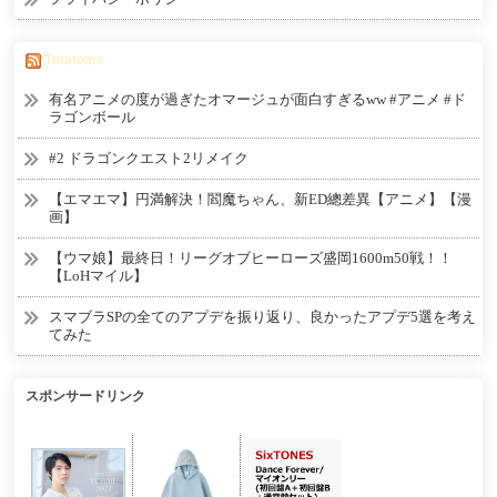
Tmatome
有名アニメの度が過ぎたオマージュが面白すぎるww #アニメ #ド
ラゴンボール
#2 ドラゴンクエスト2リメイク
【エマエマ】円満解決！閻魔ちゃん、新ED總差異【アニメ】【漫
画】
【ウマ娘】最終日！リーグオブヒーローズ盛岡1600m50戦！！
【LoHマイル】
スマブラSPの全てのアプデを振り返り、良かったアプデ5選を考え
てみた
スポンサードリンク