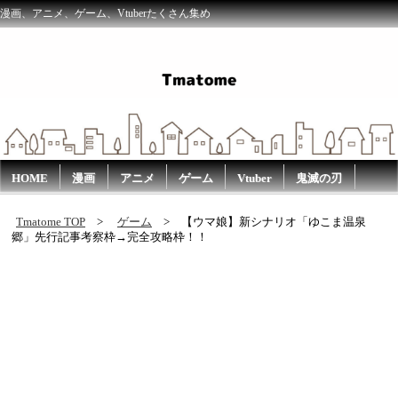
漫画、アニメ、ゲーム、Vtuberたくさん集め
HOME
漫画
アニメ
ゲーム
Vtuber
鬼滅の刃
Tmatome TOP
ゲーム
【ウマ娘】新シナリオ「ゆこま温泉
郷」先行記事考察枠→完全攻略枠！！