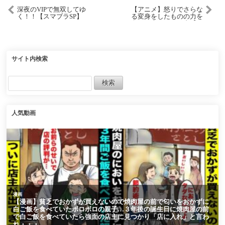
深夜のVIPで無双してゆ
【アニメ】怒りでさらな
く！！【スマブラSP】
る変身をしたものの力を
向ける先がない勇者【コ
ント】【勇者】
サイト内検索
人気動画