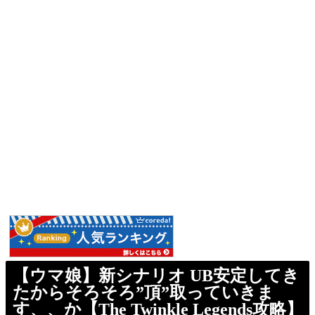
【ウマ娘】新シナリオ UB安定してき
たからそろそろ”頂”取っていきま
す、、か【The Twinkle Legends攻略】