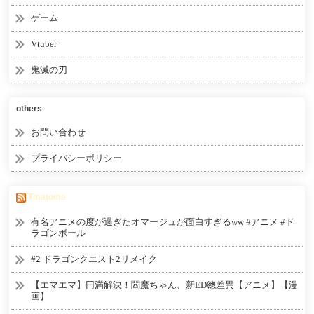
ゲーム
Vtuber
鬼滅の刃
others
お問い合わせ
プライバシーポリシー
Tmatome
有名アニメの度が過ぎたオマージュが面白すぎるww #アニメ #ド
ラゴンボール
#2 ドラゴンクエスト2リメイク
【エマエマ】円満解決！閻魔ちゃん、新ED總差異【アニメ】【漫
画】