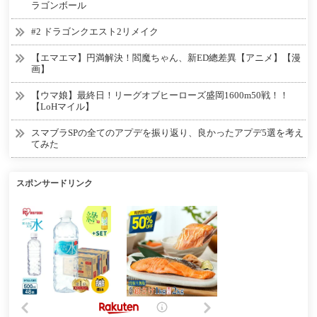
ラゴンボール
#2 ドラゴンクエスト2リメイク
【エマエマ】円満解決！閻魔ちゃん、新ED總差異【アニメ】【漫
画】
【ウマ娘】最終日！リーグオブヒーローズ盛岡1600m50戦！！
【LoHマイル】
スマブラSPの全てのアプデを振り返り、良かったアプデ5選を考え
てみた
スポンサードリンク