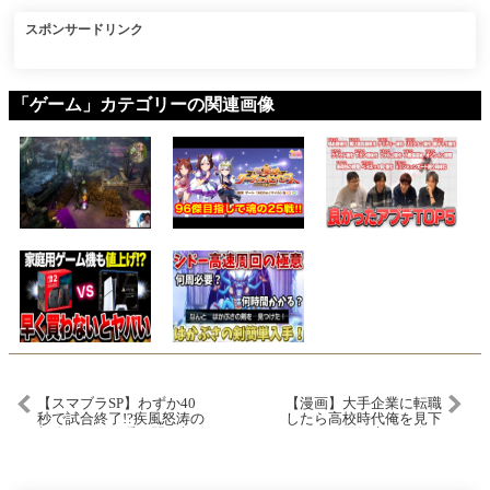
スポンサードリンク
「ゲーム」カテゴリーの関連画像
【スマブラSP】わずか40
【漫画】大手企業に転職
秒で試合終了!?疾風怒涛の
したら高校時代俺を見下
超絶コンボで瞬く間に相
していた同級生と再会し
手のストックを奪う日本
た「キモオタの面倒と
最強クロム【ラックス ク
か…w」→同級生が片思い
ロム/選手紹介/ハイライ
中の美人上司が俺の教育