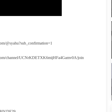
@syahu?sub_confirmation=1
/channel/UCNrKDETXK6mijHFa4Gamv0A/join
XH0VDF29