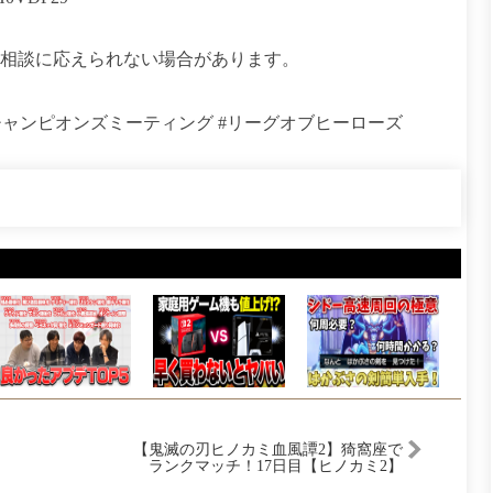
や相談に応えられない場合があります。
#チャンピオンズミーティング #リーグオブヒーローズ
【鬼滅の刃ヒノカミ血風譚2】猗窩座で
ランクマッチ！17日目【ヒノカミ2】
【Demon Slayer】