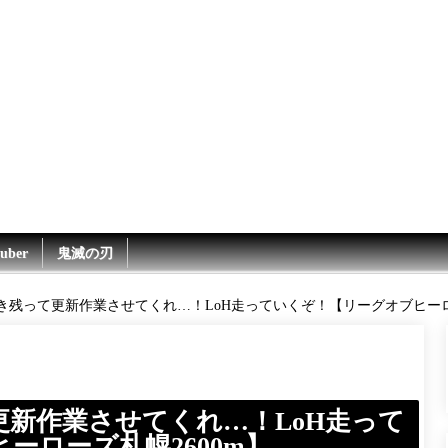
uber
鬼滅の刃
き残って更新作業させてくれ…！LoH走っていくぞ！【リーグオブヒーロー
新作業させてくれ…！LoH走って
ーローズ札幌2600m】