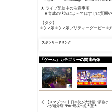
★ ライブ配信中の注意事項
■ 育成の状況によってはすぐに質問
【タグ】
#ウマ娘 #ウマ娘プリティーダービー 
スポンサードリンク
「ゲーム」カテゴリーの関連画像
【スマブラSP】日本勢が大活躍!?最強ケ
ンが超覚醒!?Ptier規模の超大型大
会”Supernova 2025″ハイライト【大会ハ