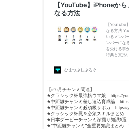
【✅6月チャンミ関連】
★クラシック杯最強格ウマ娘 https://youtu.b
★中距離チャンミ差し追込育成論 https://you
★中距離チャンミ必須級サポカ https://youtu
★クラシック杯罠＆必須スキルまとめ https://
★日本ダービーチャンミ深掘り知識6選 https://
★”中距離チャンミ”全重要知識まとめ https://y