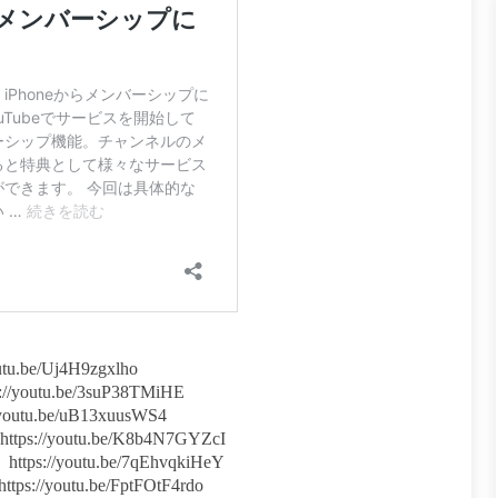
e/Uj4H9zgxlho
tu.be/3suP38TMiHE
.be/uB13xuusWS4
youtu.be/K8b4N7GYZcI
youtu.be/7qEhvqkiHeY
outu.be/FptFOtF4rdo