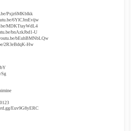
/Pxjz6MKblkk
be/6YlCJmEvijw
be/MDKTtayWdL4
be/bnAzkJbd1-U
u.be/bEuhBMNbLQw
/2R3eBdqK-Hw
dbY
ySg
himine
23​​​
d.gg/Euv9G8yERC