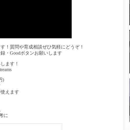
ます！質問や育成相談ぜひ気軽にどうぞ！
録・Goodボタンお願いします
いします！
treams
円)
す
が使えます
】
…
考に