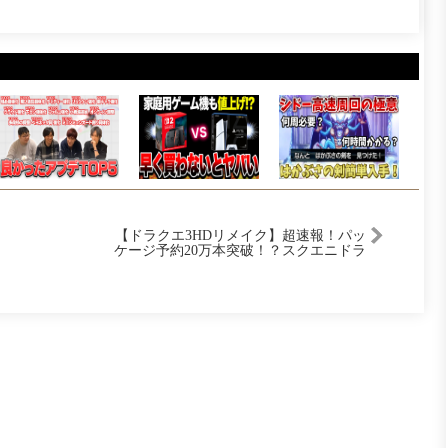
【ドラクエ3HDリメイク】超速報！パッ
ケージ予約20万本突破！？スクエニドラ
クエでガチで復活へ！ファミ通がドラク
エ最強証明！【任天堂switch2】