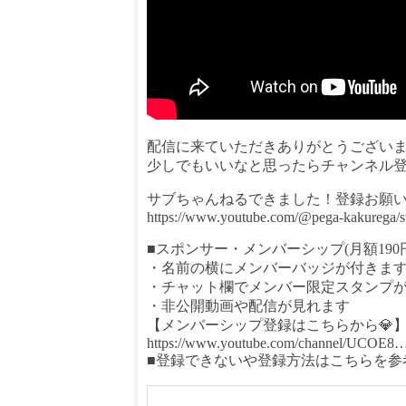
配信に来ていただきありがとうござい
少しでもいいなと思ったらチャンネル登
サブちゃんねるできました！登録お願
https://www.youtube.com/@pega-kakurega/s
■スポンサー・メンバーシップ(月額190
・名前の横にメンバーバッジが付きま
・チャット欄でメンバー限定スタンプ
・非公開動画や配信が見れます
【メンバーシップ登録はこちらから💎
https://www.youtube.com/channel/UCOE8​​​
■登録できないや登録方法はこちらを参