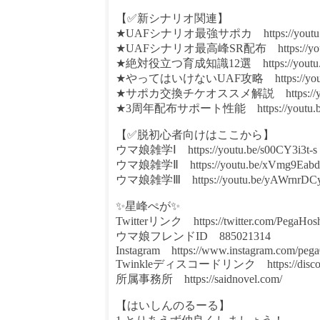
【✅新シナリオ関連】
★UAFシナリオ最強サポカ https://youtu.be
★UAFシナリオ最高峰SR配布 https://youtu.
★絶対役立つ育成知識12選 https://youtu.
★やってはいけないUAF攻略 https://youtu.
★サポカ交換チケオススメ解説 https://yout
★3周年配布サポート性能 https://youtu.be
【✅脱初心者向けはここから】
ウマ娘雑学Ⅰ https://youtu.be/s00CY3i3t-s
ウマ娘雑学Ⅱ https://youtu.be/xVmg9Eab
ウマ娘雑学Ⅲ https://youtu.be/yAWrnrDC
✨星峰ぺが✨
Twitterリンク https://twitter.com/PegaHos
ウマ娘フレンドID 885021314
Instagram https://www.instagram.com/pega01
Twinkleディスコードリンク https://discor
所属事務所 https://saidnovel.com/
【はいしんのるーる】