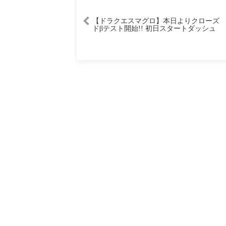
【ドラクエスマグロ】本日よりクローズ
ドβテスト開始!! 初日スタートダッシュ
します!!【DQSG】