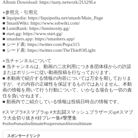
Album Download: https://tasty.network/2Ui29Le
⭐︎参照元・引用元
■ liquipedia: https://liquipedia.net/smash/Main_Page
■ SmashWiki: https://www.ssbwiki.com/
■ LumiRank: https://luminosity.gg/
■ start.gg: https://www.start.gg/
■ smashers.app: https://smashers.app/
■ シード表: https://twitter.com/Pupa315
■ シード表: https://twitter.com/TheThiefOfLight
⭐︎当チャンネルについて
■ 当チャンネルは、動画の二次利用につき各団体様からの許諾
またはポリシーに従い動画投稿を行なっております。
■ 本動画で紹介する情報の内容については万全を期しておりま
すが、その内容の正確性を保証するものではありません。本動
画の情報を用いて行う行動について、いかなる場合も一切の責
任を負いかねます。
■ 動画内でご紹介している情報は投稿日時点の情報です。
#スマブラ#スマブラsp #大乱闘スマッシュブラザーズsp#スマブ
ラ大会切り抜き#好プレー集#撃墜集
#ssbu#smashultimate#supersmashbrosultimate
スポンサードリンク