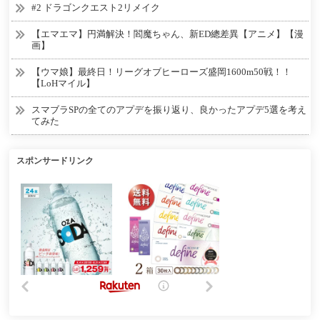
#2 ドラゴンクエスト2リメイク
【エマエマ】円満解決！閻魔ちゃん、新ED總差異【アニメ】【漫
画】
【ウマ娘】最終日！リーグオブヒーローズ盛岡1600m50戦！！
【LoHマイル】
スマブラSPの全てのアプデを振り返り、良かったアプデ5選を考え
てみた
スポンサードリンク