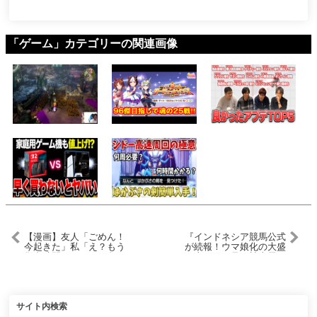
「ゲーム」カテゴリーの関連画像
【漫画】友人「ごめん！
『インドネシア競馬公式
今起きた」私「え？もう
が続報！ウマ娘化の大盛
集合時間だけど？」久し
り上がりを見て競走馬の
ぶりに大学時代の友人と
ウマ娘化を推奨し始める
会うことになったのだが
事態に？海外でウマ娘の
３時間遅刻！「ご飯食べ
ファンアート大会』に対
てきたからお腹いっぱ
するみんなの反応集 まと
い」即帰ったら⋯別友人
め ウマ娘プリティーダー
サイト内検索
「私ちゃんの悪口言って
ビー レイミン