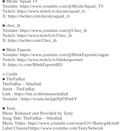
■ Mystic Squad TV
Youtube: https://www.youtube.com/@MysticSquad_TV
Twitch: https://www.twitch.tv/mysticsquad_tv
X: https://twitter.com/mysticsquad_tv
■ chez_ib
Youtube: https://www.youtube.com/@Chez_ib
Twitch: https://www.twitch.tv/Chez_ib
X: https://twitter.com/Chez_ib
■ Blink Esports
Youtube: https://www.youtube.com/@BlinkEsportsLeague
Twitch: https://www.twitch.tv/blinkesportsrd
X: https://x.com/BlinkEsportsRD
⭐︎ Credit
■ TheFatRat
TheFatRat – Windfall
Artist : TheFatRat
Link : https://lnk.to/thefatratwindfall
Youtube : https://youtu.be/jqkPqfOFmbY
■ Tasty
Music Released and Provided by Tasty
Song Title: TheFatRat – Windfall
Music Video: https://www.youtube.com/watch?v=Bamvg4Icmi0
Label Channel:https://www.youtube.com/TastyNetwork