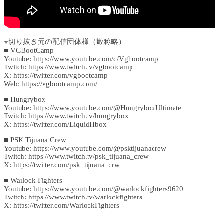
⭐︎切り抜き元の配信団体様（敬称略）
■ VGBootCamp
Youtube: https://www.youtube.com/c/Vgbootcamp
Twitch: https://www.twitch.tv/vgbootcamp
X: https://twitter.com/vgbootcamp
Web: https://vgbootcamp.com/
■ Hungrybox
Youtube: https://www.youtube.com/@HungryboxUltimate
Twitch: https://www.twitch.tv/hungrybox
X: https://twitter.com/LiquidHbox
■ PSK Tijuana Crew
Youtube: https://www.youtube.com/@psktijuanacrew
Twitch: https://www.twitch.tv/psk_tijuana_crew
X: https://twitter.com/psk_tijuana_crw
■ Warlock Fighters
Youtube: https://www.youtube.com/@warlockfighters9620
Twitch: https://www.twitch.tv/warlockfighters
X: https://twitter.com/WarlockFighters