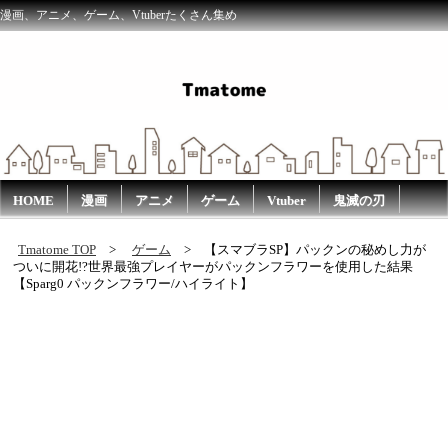
漫画、アニメ、ゲーム、Vtuberたくさん集め
HOME
漫画
アニメ
ゲーム
Vtuber
鬼滅の刃
Tmatome TOP
ゲーム
【スマブラSP】パックンの秘めし力が
ついに開花!?世界最強プレイヤーがパックンフラワーを使用した結果
【Sparg0 パックンフラワー/ハイライト】