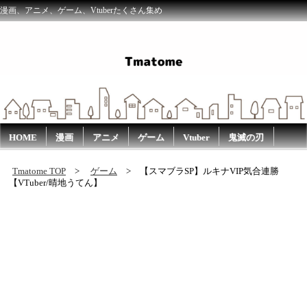
漫画、アニメ、ゲーム、Vtuberたくさん集め
HOME
漫画
アニメ
ゲーム
Vtuber
鬼滅の刃
Tmatome TOP
ゲーム
【スマブラSP】ルキナVIP気合連勝
【VTuber/晴地うてん】