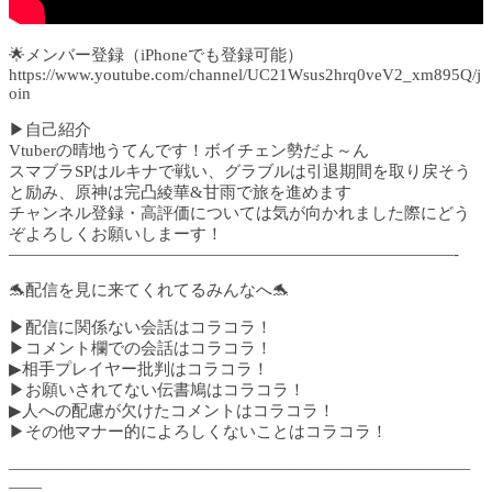
🌟メンバー登録（iPhoneでも登録可能）
https://www.youtube.com/channel/UC21Wsus2hrq0veV2_xm895Q/j
oin
▶自己紹介
Vtuberの晴地うてんです！ボイチェン勢だよ～ん
スマブラSPはルキナで戦い、グラブルは引退期間を取り戻そう
と励み、原神は完凸綾華&甘雨で旅を進めます
チャンネル登録・高評価については気が向かれました際にどう
ぞよろしくお願いしまーす！
———————————————————————————-
🐬配信を見に来てくれてるみんなへ🐬
▶配信に関係ない会話はコラコラ！
▶コメント欄での会話はコラコラ！
▶相手プレイヤー批判はコラコラ！
▶お願いされてない伝書鳩はコラコラ！
▶人への配慮が欠けたコメントはコラコラ！
▶その他マナー的によろしくないことはコラコラ！
————————————————————————————
——