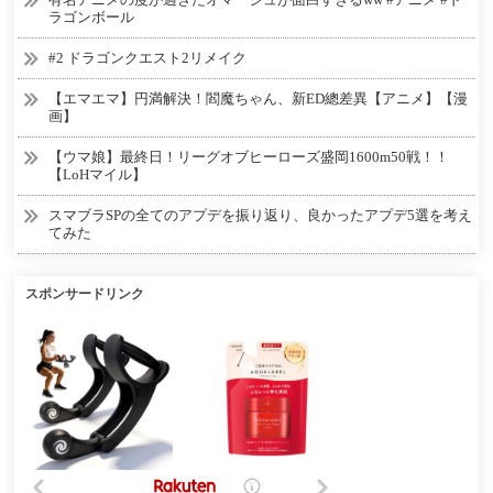
ラゴンボール
#2 ドラゴンクエスト2リメイク
【エマエマ】円満解決！閻魔ちゃん、新ED總差異【アニメ】【漫
画】
【ウマ娘】最終日！リーグオブヒーローズ盛岡1600m50戦！！
【LoHマイル】
スマブラSPの全てのアプデを振り返り、良かったアプデ5選を考え
てみた
スポンサードリンク