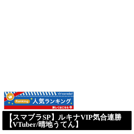
【スマブラSP】ルキナVIP気合連勝
【VTuber/晴地うてん】