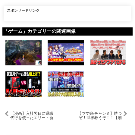
スポンサードリンク
「ゲーム」カテゴリーの関連画像
【漫画】入社翌日に退職
【ウマ娘/チャンミ】勝つ
代行を使ったエリート新
ぞ！世界救うぞ！！【朝
入社員「退職金4000万よ
活🌅1094日目】
こせw」仕方なく全員分を
即受理すると…【恋愛漫
画】【胸キュン】