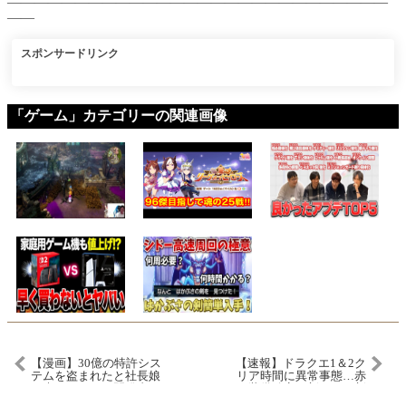
————————————————————————————
——
スポンサードリンク
「ゲーム」カテゴリーの関連画像
【漫画】30億の特許シス
【速報】ドラクエ1＆2ク
テムを盗まれたと社長娘
リア時間に異常事態…赤
に責められたが開発者は
い装備確定！新エリア新
俺なので退職し特許申請
海が鬼畜難易度！？