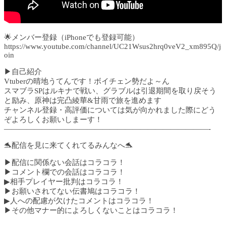
🌟メンバー登録（iPhoneでも登録可能）
https://www.youtube.com/channel/UC21Wsus2hrq0veV2_xm895Q/j
oin
▶自己紹介
Vtuberの晴地うてんです！ボイチェン勢だよ～ん
スマブラSPはルキナで戦い、グラブルは引退期間を取り戻そう
と励み、原神は完凸綾華&甘雨で旅を進めます
チャンネル登録・高評価については気が向かれました際にどう
ぞよろしくお願いしまーす！
———————————————————————————-
🐬配信を見に来てくれてるみんなへ🐬
▶配信に関係ない会話はコラコラ！
▶コメント欄での会話はコラコラ！
▶相手プレイヤー批判はコラコラ！
▶お願いされてない伝書鳩はコラコラ！
▶人への配慮が欠けたコメントはコラコラ！
▶その他マナー的によろしくないことはコラコラ！