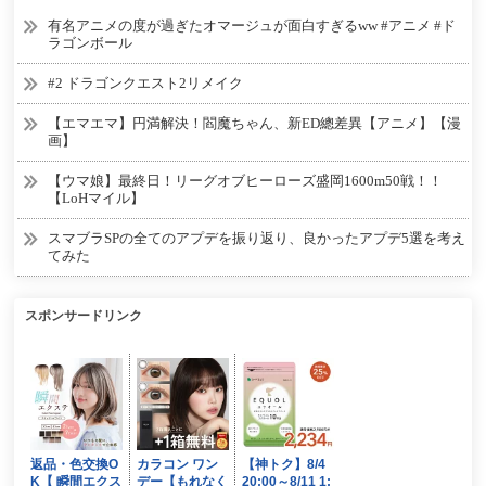
有名アニメの度が過ぎたオマージュが面白すぎるww #アニメ #ド
ラゴンボール
#2 ドラゴンクエスト2リメイク
【エマエマ】円満解決！閻魔ちゃん、新ED總差異【アニメ】【漫
画】
【ウマ娘】最終日！リーグオブヒーローズ盛岡1600m50戦！！
【LoHマイル】
スマブラSPの全てのアプデを振り返り、良かったアプデ5選を考え
てみた
スポンサードリンク