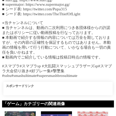
■ start.gg: https://www.start.gg/
■ supermajor: https://www.supermajor.gg/
■ シード表: https://twitter.com/Pupa315
■ シード表: https://twitter.com/TheThiefOfLight
⭐︎当チャンネルについて
■ 当チャンネルは、動画の二次利用につき各団体様からの許諾
またはポリシーに従い動画投稿を行なっております。
■ 本動画で紹介する情報の内容については万全を期しておりま
すが、その内容の正確性を保証するものではありません。本動
画の情報を用いて行う行動について、いかなる場合も一切の責
任を負いかねます。
■ 動画内でご紹介している情報は投稿日時点の情報です。
#スマブラ#スマブラsp #大乱闘スマッシュブラザーズsp#スマブ
ラ大会切り抜き#好プレー集#撃墜集
#ssbu#smashultimate#supersmashbrosultimate
スポンサードリンク
「ゲーム」カテゴリーの関連画像