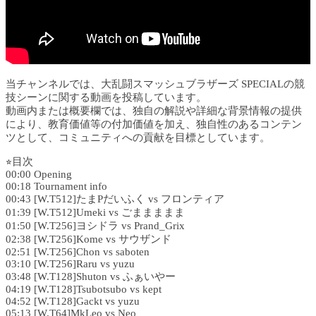
当チャンネルでは、大乱闘スマッシュブラザーズ SPECIALの競
技シーンに関する動画を投稿しています。
動画内または概要欄では、独自の解説や詳細な背景情報の提供
により、教育価値等の付加価値を加え、独自性のあるコンテン
ツとして、コミュニティへの貢献を目標としています。
⭐︎目次
00:00 Opening
00:18 Tournament info
00:43 [W.T512]たまPだいふく vs フロンティア
01:39 [W.T512]Umeki vs ごままままま
01:50 [W.T256]ヨシドラ vs Prand_Grix
02:38 [W.T256]Kome vs サウザンド
02:51 [W.T256]Chon vs saboten
03:10 [W.T256]Raru vs yuzu
03:48 [W.T128]Shuton vs ふぁいやー
04:19 [W.T128]Tsubotsubo vs kept
04:52 [W.T128]Gackt vs yuzu
05:13 [W.T64]MkLeo vs Neo