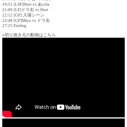
19:51 [LSF]Hurt vs あcola
21:09 [LF]ドラ右 vs Hurt
22:12 [GF] 入場シーン
22:48 [GF]Miya vs ドラ右
27:25 Ending
⭐︎切り抜き元の動画はこちら