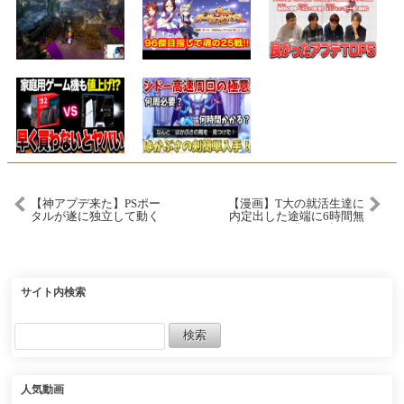
【神アプデ来た】PSポー
【漫画】T大の就活生達に
タルが遂に独立して動く
内定出した途端に6時間無
ように！ストリーミング
視されたが期限が切れた
でゲームをプレイした際
ので内定を取り消すと就
の遅延は？画質は？検証
活生たちが焦り出し…
してみた
【恋愛マンガ動画】
サイト内検索
人気動画