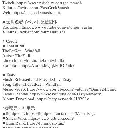
Twitch: https://www.twitch.tv/eastgeeksmash
X: https://twitter.com/EastGeekSmash
Web: https://eastgeeksmash.com/
■ 無明遊者イベント配信団体
Youtube: https://www.youtube.com/@6mei_yusha
X: https://twitter.com/mumeiyuusha
⭐︎ Credit
■ TheFatRat
TheFatRat – Windfall
Artist : TheFatRat
Link : https://lnk.to/thefatratwindfall
Youtube : https://youtu.be/jqkPqfOFmbY
■ Tasty
Music Released and Provided by Tasty
Song Title: TheFatRat – Windfall
Music Video: https://www.youtube.com/watch?v=Bamvg4Icmi0
Label Channel:https://www.youtube.com/TastyNetwork
Album Download: https://tasty.network/2Ui29Le
⭐︎参照元・引用元
■ liquipedia: https://liquipedia.net/smash/Main_Page
■ SmashWiki: https://www.ssbwiki.com/
■ LumiRank: https://luminosity.gg/