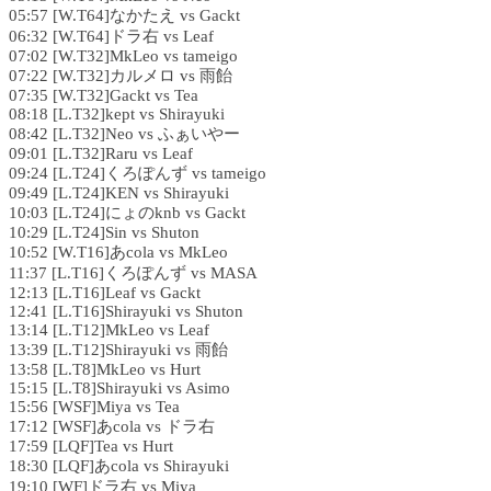
05:57 [W.T64]なかたえ vs Gackt
06:32 [W.T64]ドラ右 vs Leaf
07:02 [W.T32]MkLeo vs tameigo
07:22 [W.T32]カルメロ vs 雨飴
07:35 [W.T32]Gackt vs Tea
08:18 [L.T32]kept vs Shirayuki
08:42 [L.T32]Neo vs ふぁいやー
09:01 [L.T32]Raru vs Leaf
09:24 [L.T24]くろぽんず vs tameigo
09:49 [L.T24]KEN vs Shirayuki
10:03 [L.T24]にょのknb vs Gackt
10:29 [L.T24]Sin vs Shuton
10:52 [W.T16]あcola vs MkLeo
11:37 [L.T16]くろぽんず vs MASA
12:13 [L.T16]Leaf vs Gackt
12:41 [L.T16]Shirayuki vs Shuton
13:14 [L.T12]MkLeo vs Leaf
13:39 [L.T12]Shirayuki vs 雨飴
13:58 [L.T8]MkLeo vs Hurt
15:15 [L.T8]Shirayuki vs Asimo
15:56 [WSF]Miya vs Tea
17:12 [WSF]あcola vs ドラ右
17:59 [LQF]Tea vs Hurt
18:30 [LQF]あcola vs Shirayuki
19:10 [WF]ドラ右 vs Miya