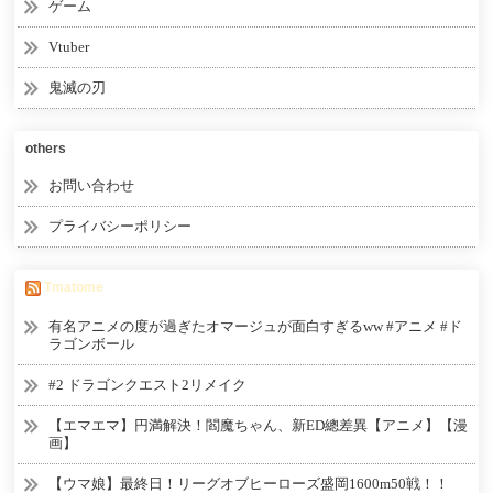
ゲーム
Vtuber
鬼滅の刃
others
お問い合わせ
プライバシーポリシー
Tmatome
有名アニメの度が過ぎたオマージュが面白すぎるww #アニメ #ド
ラゴンボール
#2 ドラゴンクエスト2リメイク
【エマエマ】円満解決！閻魔ちゃん、新ED總差異【アニメ】【漫
画】
【ウマ娘】最終日！リーグオブヒーローズ盛岡1600m50戦！！