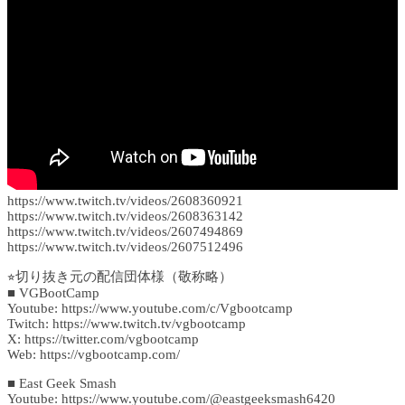
https://www.twitch.tv/videos/2608360921
https://www.twitch.tv/videos/2608363142
https://www.twitch.tv/videos/2607494869
https://www.twitch.tv/videos/2607512496
⭐︎切り抜き元の配信団体様（敬称略）
■ VGBootCamp
Youtube: https://www.youtube.com/c/Vgbootcamp
Twitch: https://www.twitch.tv/vgbootcamp
X: https://twitter.com/vgbootcamp
Web: https://vgbootcamp.com/
■ East Geek Smash
Youtube: https://www.youtube.com/@eastgeeksmash6420