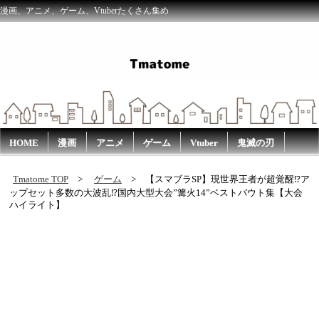
漫画、アニメ、ゲーム、Vtuberたくさん集め
HOME
漫画
アニメ
ゲーム
Vtuber
鬼滅の刃
Tmatome TOP
ゲーム
【スマブラSP】現世界王者が超覚醒⁉︎ア
ップセット多数の大波乱⁉︎国内大型大会”篝火14”ベストバウト集【大会
ハイライト】