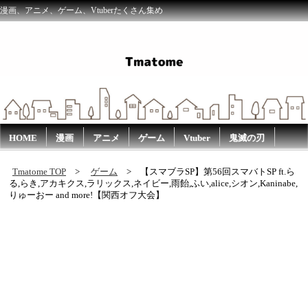
漫画、アニメ、ゲーム、Vtuberたくさん集め
HOME
漫画
アニメ
ゲーム
Vtuber
鬼滅の刃
Tmatome TOP
ゲーム
【スマブラSP】第56回スマバトSP ft.ら
る,らき,アカキクス,ラリックス,ネイビー,雨飴,ふい,alice,シオン,Kaninabe,
りゅーおー and more!【関西オフ大会】