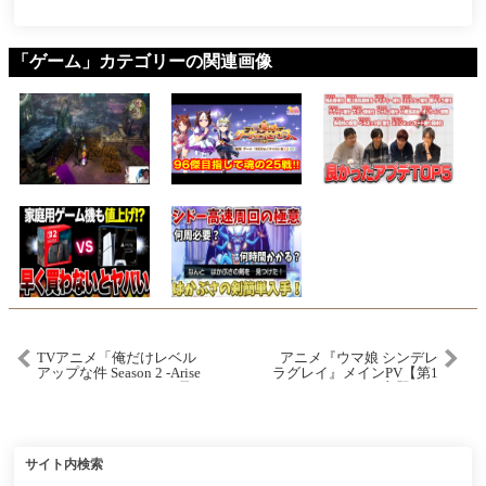
「ゲーム」カテゴリーの関連画像
TVアニメ「俺だけレベル
アニメ『ウマ娘 シンデレ
アップな件 Season 2 -Arise
ラグレイ』メインPV【第1
from the Shadow-」web予
クールOP主題歌：
告｜20.「Looking Up was
[Alexandros]「超える」】
Tiring Me Out」
2025年4月6日からTBS系
全国28局ネットにて毎週
日曜16時30分より分割2ク
ールで放送開始
サイト内検索