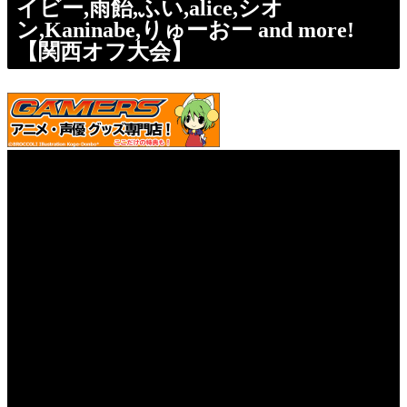
イビー,雨飴,ふい,alice,シオ
ン,Kaninabe,りゅーおー and more!
【関西オフ大会】