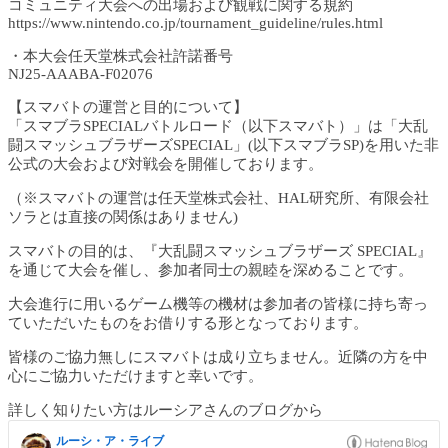
コミュニティ大会への出場および観戦に関する規約
https://www.nintendo.co.jp/tournament_guideline/rules.html
・本大会任天堂株式会社許諾番号
NJ25-AAABA-F02076
【スマバトの運営と目的について】
「スマブラSPECIALバトルロード（以下スマバト）」は「大乱
闘スマッシュブラザーズSPECIAL」(以下スマブラSP)を用いた非
公式の大会および対戦会を開催しております。
（※スマバトの運営は任天堂株式会社、HAL研究所、有限会社
ソラとは直接の関係はありません)
スマバトの目的は、『大乱闘スマッシュブラザーズ SPECIAL』
を通じて大会を催し、参加者同士の親睦を深めることです。
大会進行に用いるゲーム機等の機材は参加者の皆様に持ち寄っ
ていただいたものをお借りする形となっております。
皆様のご協力無しにスマバトは成り立ちません。近隣の方を中
心にご協力いただけますと幸いです。
詳しく知りたい方はルーシアさんのブログから