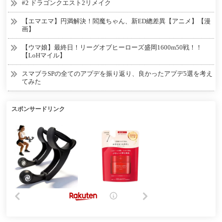
#2 ドラゴンクエスト2リメイク
【エマエマ】円満解決！閻魔ちゃん、新ED總差異【アニメ】【漫
画】
【ウマ娘】最終日！リーグオブヒーローズ盛岡1600m50戦！！
【LoHマイル】
スマブラSPの全てのアプデを振り返り、良かったアプデ5選を考え
てみた
スポンサードリンク