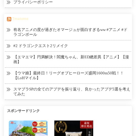
プライバシーポリシー
Tmatome
有名アニメの度が過ぎたオマージュが面白すぎるww #アニメ #ド
ラゴンボール
#2 ドラゴンクエスト2リメイク
【エマエマ】円満解決！閻魔ちゃん、新ED總差異【アニメ】【漫
画】
【ウマ娘】最終日！リーグオブヒーローズ盛岡1600m50戦！！
【LoHマイル】
スマブラSPの全てのアプデを振り返り、良かったアプデ5選を考え
てみた
スポンサードリンク