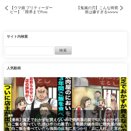
【ウマ娘 プリティーダー
【鬼滅の刃】こんな猗窩
ビー】「限界までPom
座は嫌すぎるwwww
Pon！！」MV
#shorts
サイト内検索
人気動画