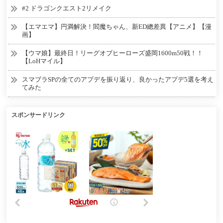
#2 ドラゴンクエスト2リメイク
【エマエマ】円満解決！閻魔ちゃん、新ED總差異【アニメ】【漫
画】
【ウマ娘】最終日！リーグオブヒーローズ盛岡1600m50戦！！
【LoHマイル】
スマブラSPの全てのアプデを振り返り、良かったアプデ5選を考え
てみた
スポンサードリンク