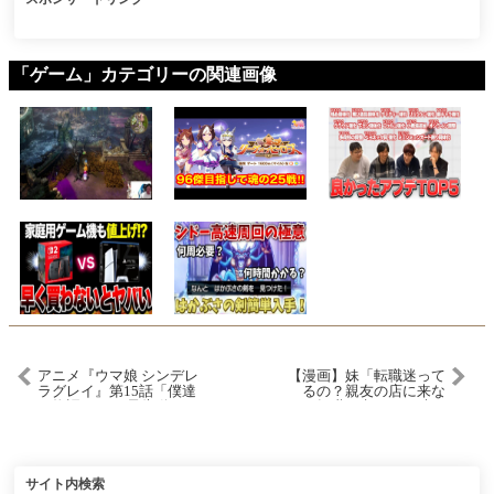
「ゲーム」カテゴリーの関連画像
アニメ『ウマ娘 シンデレ
【漫画】妹「転職迷って
ラグレイ』第15話「僕達
るの？親友の店に来な
の物語」WEB予告動画｜
い⁉︎」転職を考えてる時、
ナレーション：スーパー
妹にそう頼まれた俺→彼
クリーク（CV：優木か
女が職場の嫌味男と浮気
な）
しているのを発見したの
で、妹親友の店に転職し
たら【マンガ動画】
サイト内検索