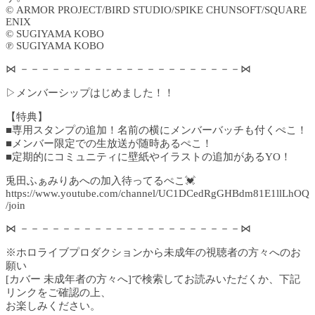
© ARMOR PROJECT/BIRD STUDIO/SPIKE CHUNSOFT/SQUARE
ENIX
© SUGIYAMA KOBO
℗ SUGIYAMA KOBO
⋈ －－－－－－－－－－－－－－－－－－－－－⋈
▷メンバーシップはじめました！！
【特典】
■専用スタンプの追加！名前の横にメンバーバッチも付くぺこ！
■メンバー限定での生放送が随時あるぺこ！
■定期的にコミュニティに壁紙やイラストの追加があるYO！
兎田ふぁみりあへの加入待ってるぺこ💓
https://www.youtube.com/channel/UC1DCedRgGHBdm81E1llLhOQ
/join
⋈ －－－－－－－－－－－－－－－－－－－－－⋈
※ホロライブプロダクションから未成年の視聴者の方々へのお
願い
[カバー 未成年者の方々へ]で検索してお読みいただくか、下記
リンクをご確認の上、
お楽しみください。