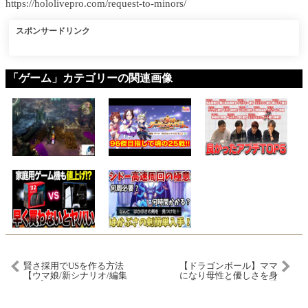
https://hololivepro.com/request-to-minors/
スポンサードリンク
「ゲーム」カテゴリーの関連画像
賢さ採用でUSを作る方法
【ドラゴンボール】ママ
【ウマ娘/新シナリオ/編集
になり母性と優しさを身
5.8h】
に付けた18号さんが可愛
い #dragonball