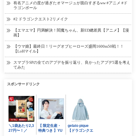
有名アニメの度が過ぎたオマージュが面白すぎるww #アニメ #ド
ラゴンボール
#2 ドラゴンクエスト2リメイク
【エマエマ】円満解決！閻魔ちゃん、新ED總差異【アニメ】【漫
画】
【ウマ娘】最終日！リーグオブヒーローズ盛岡1600m50戦！！
【LoHマイル】
スマブラSPの全てのアプデを振り返り、良かったアプデ5選を考え
てみた
スポンサードリンク