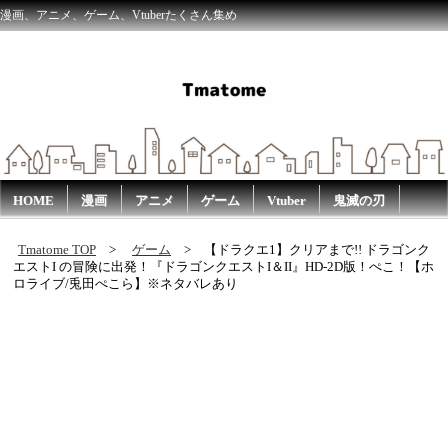
漫画、アニメ、ゲーム、Vtuberたくさん集め
HOME
漫画
アニメ
ゲーム
Vtuber
鬼滅の刃
Tmatome TOP
ゲーム
【ドラクエ1】クリアまで!! ドラゴンク
エストI の冒険に出発！『ドラゴンクエストI＆II』HD-2D版！ぺこ！【ホ
ロライブ/兎田ぺこら】※ネタバレあり