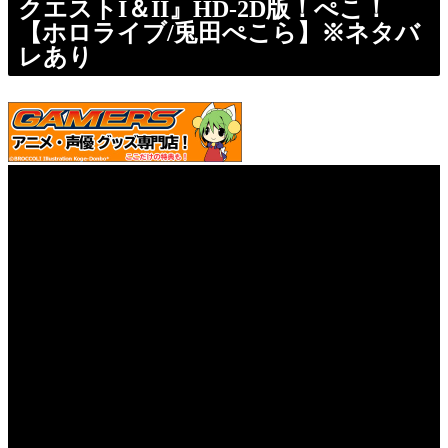
クエストI＆II』HD-2D版！ぺこ！
【ホロライブ/兎田ぺこら】※ネタバ
レあり