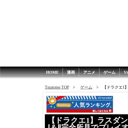
HOME
漫画
アニメ
ゲーム
Vt
Tmatome TOP
ゲーム
【ドラクエ1
【ドラクエ1】ラスダ
Ⅰ＆Ⅱ完全所見でプレイす