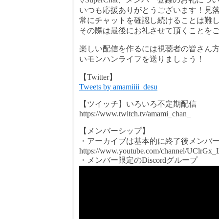
いつも応援ありがとうございます！見
常にチャットを確認し続けることは難
その際は最後にお礼させて頂くことを
楽しい配信を作るには視聴者の皆さん
いモンハンライフを送りましょう！
【Twitter】
Tweets by amamiiii_desu
【ツイッチ】いろいろ不定期配信
https://www.twitch.tv/amami_chan_
【メンバーシップ】
・アーカイブは基本的に終了後メンバ
https://www.youtube.com/channel/UClrG
・メンバー限定のDiscordグループ