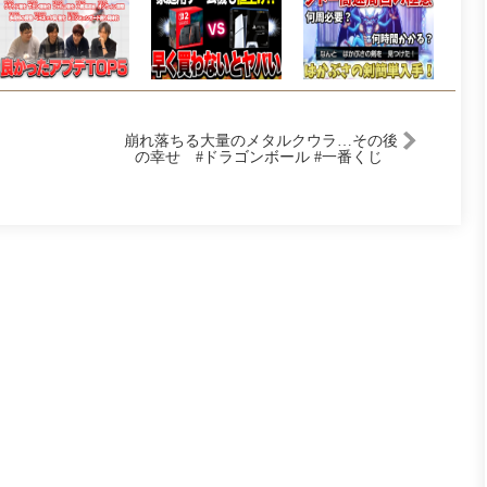
崩れ落ちる大量のメタルクウラ…その後
の幸せ #ドラゴンボール #一番くじ
#short #shorts