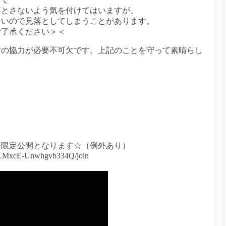
落とさないよう気を付けてはいますが、
しいので見落としてしまうことがあります。
ご了承ください＞＜
方の協力が必要不可欠です。上記のことを守って素晴らし
ー限定公開となります☆（例外あり）
x_LMxcE-Unwhgvb334Q/join