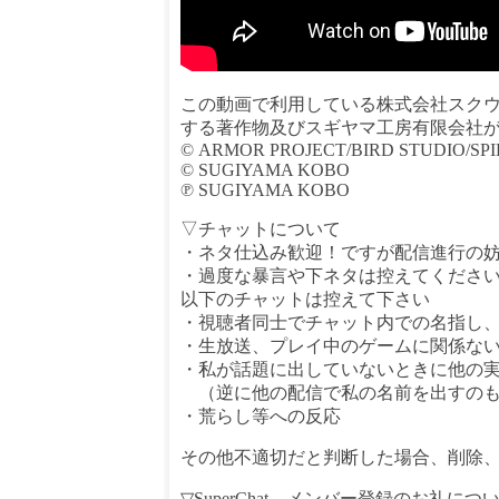
この動画で利用している株式会社スク
する著作物及びスギヤマ工房有限会社
© ARMOR PROJECT/BIRD STUDIO/SP
© SUGIYAMA KOBO
℗ SUGIYAMA KOBO
▽チャットについて
・ネタ仕込み歓迎！ですが配信進行の
・過度な暴言や下ネタは控えてくださ
以下のチャットは控えて下さい
・視聴者同士でチャット内での名指し
・生放送、プレイ中のゲームに関係な
・私が話題に出していないときに他の
（逆に他の配信で私の名前を出すのも
・荒らし等への反応
その他不適切だと判断した場合、削除
▽SuperChat、メンバー登録のお礼につ