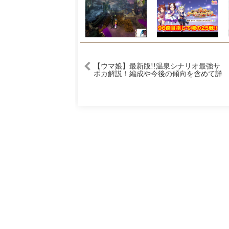
【ウマ娘】最新版!!温泉シナリオ最強サ
ポカ解説！編成や今後の傾向を含めて詳
しく紹介!!育成前に見ておきたい全得意
練習ランキング/Tier/比較評価/必須サポ
カ/デッキ編成/攻略【温泉/新シナリオ】