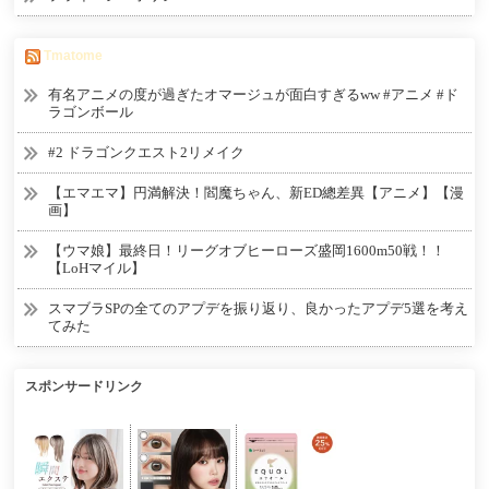
Tmatome
有名アニメの度が過ぎたオマージュが面白すぎるww #アニメ #ド
ラゴンボール
#2 ドラゴンクエスト2リメイク
【エマエマ】円満解決！閻魔ちゃん、新ED總差異【アニメ】【漫
画】
【ウマ娘】最終日！リーグオブヒーローズ盛岡1600m50戦！！
【LoHマイル】
スマブラSPの全てのアプデを振り返り、良かったアプデ5選を考え
てみた
スポンサードリンク