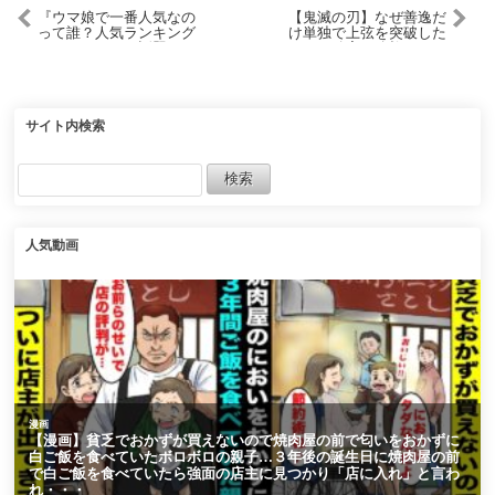
『ウマ娘で一番人気なの
【鬼滅の刃】なぜ善逸だ
って誰？人気ランキング
け単独で上弦を突破した
がヤバすぎると話題にな
のか？確実に鳴柱レベル
ってる件』に対するみん
だった善逸の強さとしの
なの反応集 まとめ ウマ娘
ぶを単独にさせた理由
プリティーダービー レイ
【ゆっくり解説】
ミン
サイト内検索
人気動画