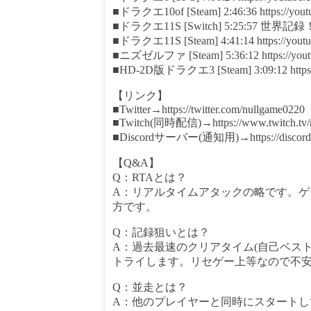
■ドラクエ10of [Steam] 2:46:36 https://yout
■ドラクエ11S [Switch] 5:25:57 世界記録！ ht
■ドラクエ11S [Steam] 4:41:14 https://youtu
■ニズゼルファ [Steam] 5:36:12 https://yo
■HD-2D版ドラクエ3 [Steam] 3:09:12 https:
【リンク】
■Twitter→https://twitter.com/nullgame0220
■Twitch(同時配信)→https://www.twitch.tv/
■Discordサーバー(通知用)→https://discord
【Q&A】
Q：RTAとは？
A：リアルタイムアタックの略です。
方です。
Q：記録狙いとは？
A：過去最速のクリアタイム(自己ベス
トライします。リセゲー上等なので不
Q：並走とは？
A：他のプレイヤーと同時にスタート