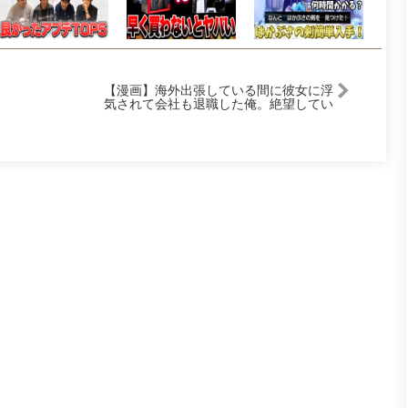
【漫画】海外出張している間に彼女に浮
気されて会社も退職した俺。絶望してい
たら美人な元社長と再会して…元社長
「当時私を選んでいれば…」俺「…
え？」