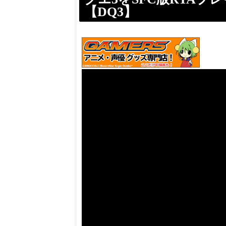
【DQ3】