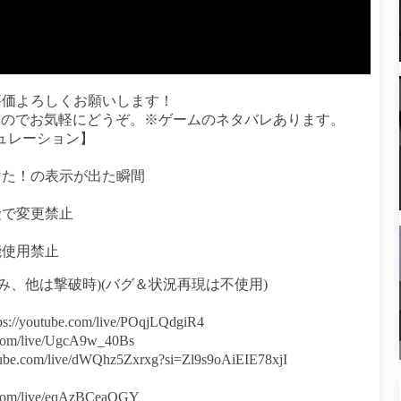
評価よろしくお願いします！
すのでお気軽にどうぞ。※ゲームのネタバレあります。
ギュレーション】
けた！の表示が出た瞬間
険で変更禁止
能使用禁止
込み、他は撃破時)(バグ＆状況再現は不使用)
youtube.com/live/POqjLQdgiR4
com/live/UgcA9w_40Bs
be.com/live/dWQhz5Zxrxg?si=Zl9s9oAiEIE78xjI
.com/live/eqAzBCeaOGY