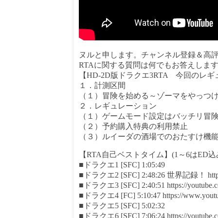
ヌルと申します。チャンネル登録＆高
RTAに関する質問は何でもお答えしま
【HD-2D版ドラクエ3RTA 今回のレ
１．計測区間
（１）冒険を始める～ゾーマをやっつ
２．レギュレーション
（１）ゲームモード設定はバッチリ冒
（２）予約購入特典の利用禁止
（３）ルイーダの酒場でのおたすけ機
【RTA自己ベストタイム】(1～6はED
■ドラクエ1 [SFC] 1:05:49
■ドラクエ2 [SFC] 2:48:26 世界記録！ https://
■ドラクエ3 [SFC] 2:40:51 https://youtube.
■ドラクエ4 [FC] 5:10:47 https://www.youtu
■ドラクエ5 [SFC] 5:02:32
■ドラクエ6 [SFC] 7:06:24 https://youtube