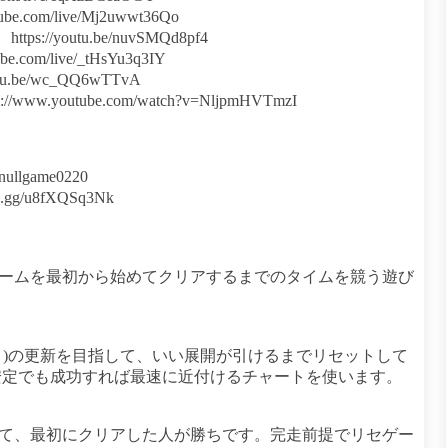
ube.com/live/Mj2uwwt36Qo
tps://youtu.be/nuvSMQd8pf4
be.com/live/_tHsYu3q3IY
utu.be/wc_QQ6wTTvA
//www.youtube.com/watch?v=NljpmHVTmzI
nullgame0220
.gg/u8fXQSq3Nk
ゲームを最初から始めてクリアするまでのタイムを競う遊び
ト)の更新を目指して、いい展開が引けるまでリセットして
安定でも成功すれば最速に近付けるチャートを使います。
して、最初にクリアした人が勝ちです。完走前提でリセゲー