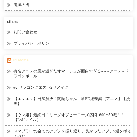
鬼滅の刃
others
お問い合わせ
プライバシーポリシー
Tmatome
有名アニメの度が過ぎたオマージュが面白すぎるww #アニメ #ド
ラゴンボール
#2 ドラゴンクエスト2リメイク
【エマエマ】円満解決！閻魔ちゃん、新ED總差異【アニメ】【漫
画】
【ウマ娘】最終日！リーグオブヒーローズ盛岡1600m50戦！！
【LoHマイル】
スマブラSPの全てのアプデを振り返り、良かったアプデ5選を考え
てみた