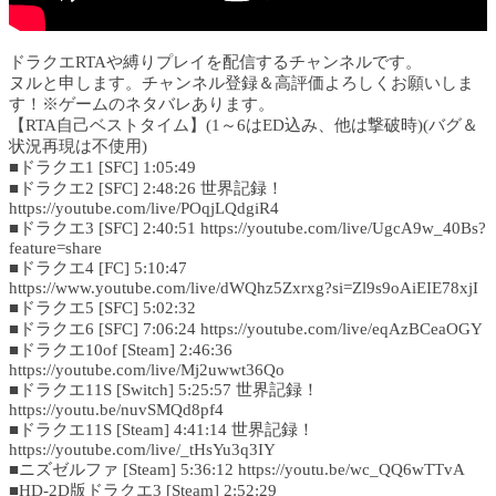
ドラクエRTAや縛りプレイを配信するチャンネルです。
ヌルと申します。チャンネル登録＆高評価よろしくお願いしま
す！※ゲームのネタバレあります。
【RTA自己ベストタイム】(1～6はED込み、他は撃破時)(バグ＆
状況再現は不使用)
■ドラクエ1 [SFC] 1:05:49
■ドラクエ2 [SFC] 2:48:26 世界記録！
https://youtube.com/live/POqjLQdgiR4
■ドラクエ3 [SFC] 2:40:51 https://youtube.com/live/UgcA9w_40Bs?
feature=share
■ドラクエ4 [FC] 5:10:47
https://www.youtube.com/live/dWQhz5Zxrxg?si=Zl9s9oAiEIE78xjI
■ドラクエ5 [SFC] 5:02:32
■ドラクエ6 [SFC] 7:06:24 https://youtube.com/live/eqAzBCeaOGY
■ドラクエ10of [Steam] 2:46:36
https://youtube.com/live/Mj2uwwt36Qo
■ドラクエ11S [Switch] 5:25:57 世界記録！
https://youtu.be/nuvSMQd8pf4
■ドラクエ11S [Steam] 4:41:14 世界記録！
https://youtube.com/live/_tHsYu3q3IY
■ニズゼルファ [Steam] 5:36:12 https://youtu.be/wc_QQ6wTTvA
■HD-2D版ドラクエ3 [Steam] 2:52:29