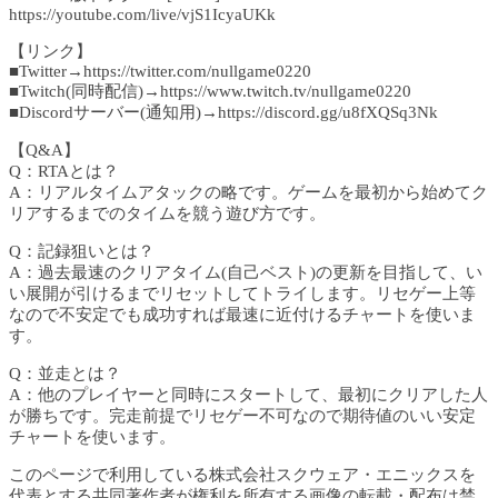
https://youtube.com/live/vjS1IcyaUKk
【リンク】
■Twitter→https://twitter.com/nullgame0220
■Twitch(同時配信)→https://www.twitch.tv/nullgame0220
■Discordサーバー(通知用)→https://discord.gg/u8fXQSq3Nk
【Q&A】
Q：RTAとは？
A：リアルタイムアタックの略です。ゲームを最初から始めてク
リアするまでのタイムを競う遊び方です。
Q：記録狙いとは？
A：過去最速のクリアタイム(自己ベスト)の更新を目指して、い
い展開が引けるまでリセットしてトライします。リセゲー上等
なので不安定でも成功すれば最速に近付けるチャートを使いま
す。
Q：並走とは？
A：他のプレイヤーと同時にスタートして、最初にクリアした人
が勝ちです。完走前提でリセゲー不可なので期待値のいい安定
チャートを使います。
このページで利用している株式会社スクウェア・エニックスを
代表とする共同著作者が権利を所有する画像の転載・配布は禁