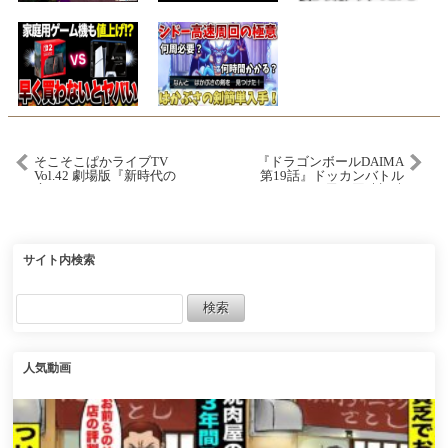
そこそこぱかライブTV
『ドラゴンボールDAIMA
Vol.42 劇場版『新時代の
第19話』ドッカンバトル
扉』スペシャル
民で同時視聴
サイト内検索
人気動画