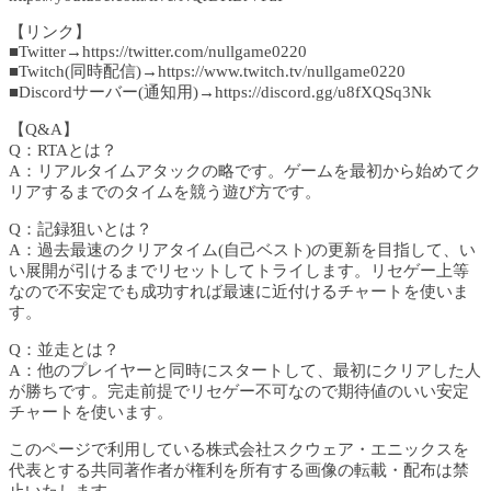
【リンク】
■Twitter→https://twitter.com/nullgame0220
■Twitch(同時配信)→https://www.twitch.tv/nullgame0220
■Discordサーバー(通知用)→https://discord.gg/u8fXQSq3Nk
【Q&A】
Q：RTAとは？
A：リアルタイムアタックの略です。ゲームを最初から始めてク
リアするまでのタイムを競う遊び方です。
Q：記録狙いとは？
A：過去最速のクリアタイム(自己ベスト)の更新を目指して、い
い展開が引けるまでリセットしてトライします。リセゲー上等
なので不安定でも成功すれば最速に近付けるチャートを使いま
す。
Q：並走とは？
A：他のプレイヤーと同時にスタートして、最初にクリアした人
が勝ちです。完走前提でリセゲー不可なので期待値のいい安定
チャートを使います。
このページで利用している株式会社スクウェア・エニックスを
代表とする共同著作者が権利を所有する画像の転載・配布は禁