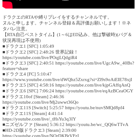
ドラクエのRTAや縛りプレイをするチャンネルです。
ヌルと申します。チャンネル登録＆高評価お願いします！※ネ
タバレ注意。
【RTA自己ベストタイム】(1～6はED込み、他は撃破時)(バグ＆
状況再現は不使用)
■ドラクエ1 [SFC] 1:05:49
■ドラクエ2 [SFC] 2:48:26 世界記録！
https://youtube.com/live/POqjLQdgiR4
■ドラクエ3 [SFC] 2:40:51 https://youtube.com/live/UgcA9w_40Bs?
feature=share
■ドラクエ4 [FC] 5:10:47
https://www.youtube.com/live/dWQhz5Zxrxg?si=Zl9s9oAiEIE78xjI
■ドラクエ5 [SFC] 4:58:16 https://youtube.com/live/kjpGAffqAnQ
■ドラクエ6 [SFC] 7:06:24 https://youtube.com/live/eqAzBCeaOGY
■ドラクエ10of [Steam] 2:46:36
https://youtube.com/live/Mj2uwwt36Qo
■ドラクエ11S [Switch] 5:25:57 https://youtu.be/nuvSMQd8pf4
■ドラクエ11S [Steam] 4:41:14
https://youtube.com/live/_tHsYu3q3IY
■ニズゼルファ [Steam] 5:36:12 https://youtu.be/wc_QQ6wTTvA
■HD-2D版ドラクエ3 [Steam] 2:39:00
https://youtube.com/live/NQrDKBrVFzI