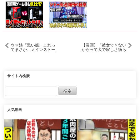
ウマ娘『黒い蝶、これっ
【漫画】「彼女できない
てまさか…メインストー
からって犬で寂しさ紛ら
リー2部を考察してある事
わしてんのか？ｗ」愛犬
実に気づいた』に対する
を可愛がる俺を非モテと
みんなの反応集 まとめ ウ
貶す同僚→愛犬が散歩中
マ娘プリティーダービー
に毎回同じ女性に駆け寄
レイミン
っていくので気まずい
俺。ある日その女性の元
サイト内検索
気がなく…【マンガ動
画】
人気動画