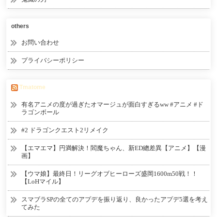
others
お問い合わせ
プライバシーポリシー
Tmatome
有名アニメの度が過ぎたオマージュが面白すぎるww #アニメ #ド
ラゴンボール
#2 ドラゴンクエスト2リメイク
【エマエマ】円満解決！閻魔ちゃん、新ED總差異【アニメ】【漫
画】
【ウマ娘】最終日！リーグオブヒーローズ盛岡1600m50戦！！
【LoHマイル】
スマブラSPの全てのアプデを振り返り、良かったアプデ5選を考え
てみた