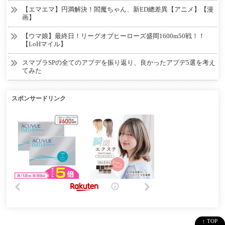
【エマエマ】円満解決！閻魔ちゃん、新ED總差異【アニメ】【漫
画】
【ウマ娘】最終日！リーグオブヒーローズ盛岡1600m50戦！！
【LoHマイル】
スマブラSPの全てのアプデを振り返り、良かったアプデ5選を考え
てみた
スポンサードリンク
↑ TOP