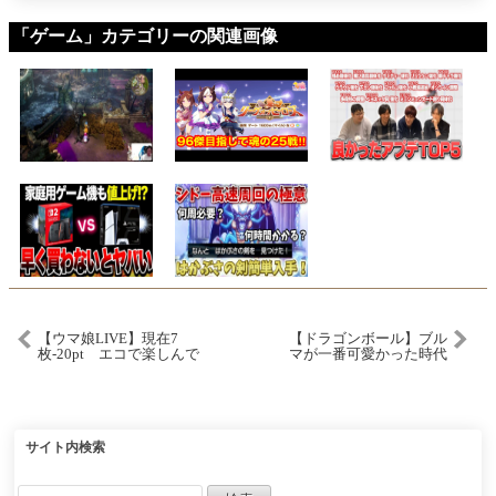
「ゲーム」カテゴリーの関連画像
【ウマ娘LIVE】現在7
【ドラゴンボール】ブル
枚-20pt エコで楽しんで
マが一番可愛かった時代
ます 11月LoH3日目 フ
#dragonball
ァルコ/トラン/エスポ
サイト内検索