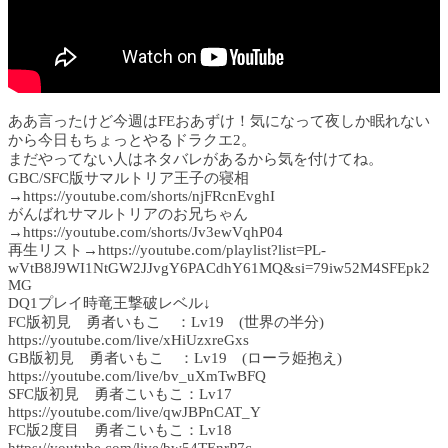
ああ言ったけど今週はFEおあずけ！気になって夜しか眠れない
から今日もちょっとやるドラクエ2。
まだやってない人はネタバレがあるから気を付けてね。
GBC/SFC版サマルトリア王子の寝相
→https://youtube.com/shorts/njFRcnEvghI
がんばれサマルトリアのお兄ちゃん
→https://youtube.com/shorts/Jv3ewVqhP04
再生リスト→https://youtube.com/playlist?list=PL-
wVtB8J9WI1NtGW2JJvgY6PACdhY61MQ&si=79iw52M4SFEpk2
MG
DQ1プレイ時竜王撃破レベル↓
FC版初見 勇者いもこ ：Lv19 (世界の半分)
https://youtube.com/live/xHiUzxreGxs
GB版初見 勇者いもこ ：Lv19 (ローラ姫抱え)
https://youtube.com/live/bv_uXmTwBFQ
SFC版初見 勇者こいもこ：Lv17
https://youtube.com/live/qwJBPnCAT_Y
FC版2度目 勇者こいもこ：Lv18