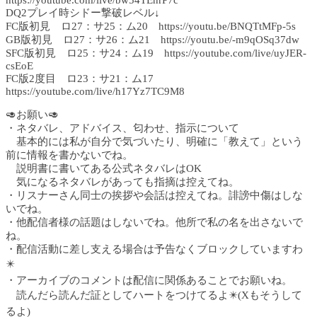
https://youtube.com/live/bw54TEnrP7c
DQ2プレイ時シドー撃破レベル↓
FC版初見 ロ27：サ25：ム20 https://youtu.be/BNQTtMFp-5s
GB版初見 ロ27：サ26：ム21 https://youtu.be/-m9qOSq37dw
SFC版初見 ロ25：サ24：ム19 https://youtube.com/live/uyJER-
csEoE
FC版2度目 ロ23：サ21：ム17
https://youtube.com/live/h17Yz7TC9M8
🥑お願い🥑
・ネタバレ、アドバイス、匂わせ、指示について
基本的には私が自分で気づいたり、明確に「教えて」という
前に情報を書かないでね。
説明書に書いてある公式ネタバレはOK
気になるネタバレがあっても指摘は控えてね。
・リスナーさん同士の挨拶や会話は控えてね。誹謗中傷はしな
いでね。
・他配信者様の話題はしないでね。他所で私の名を出さないで
ね。
・配信活動に差し支える場合は予告なくブロックしていますわ
✴️
・アーカイブのコメントは配信に関係あることでお願いね。
読んだら読んだ証としてハートをつけてるよ✴️(Xもそうして
るよ)