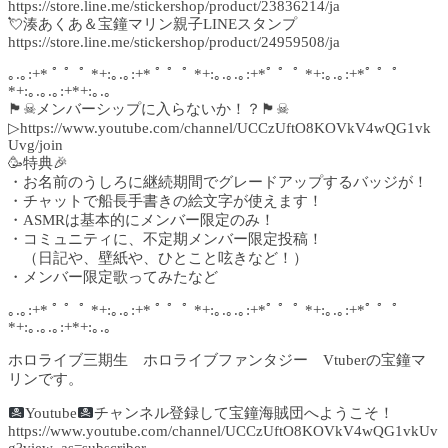
https://store.line.me/stickershop/product/23836214/ja
💘湊あくあ＆宝鐘マリン親子LINEスタンプ
https://store.line.me/stickershop/product/24959508/ja
｡.｡:+* ﾟ ゜ﾟ *+:｡.｡:+* ﾟ ゜ﾟ *+:｡.｡.｡:+*ﾟ ゜ﾟ *+:｡.｡:+*ﾟ ゜ﾟ
*+:｡.｡.｡:+*+:｡.｡
🏴☠メンバーシップに入らないか！？🏴☠
▷https://www.youtube.com/channel/UCCzUftO8KOVkV4wQG1vk
Uvg/join
🥳特典🎉
・お名前のうしろに継続期間でグレードアップするバッジが！
・チャットで船長手書きの絵文字が使えます！
・ASMRは基本的にメンバー限定のみ！
・コミュニティに、不定期メンバー限定投稿！
（日記や、壁紙や、ひとこと呟きなど！）
・メンバー限定歌ってみたなど
｡.｡:+* ﾟ ゜ﾟ *+:｡.｡:+* ﾟ ゜ﾟ *+:｡.｡.｡:+*ﾟ ゜ﾟ *+:｡.｡:+*ﾟ ゜ﾟ
*+:｡.｡.｡:+*+:｡.｡
ホロライブ三期生 ホロライブファンタジー Vtuberの宝鐘マ
リンです。
Youtube
チャンネル登録して宝鐘海賊団へようこそ！
https://www.youtube.com/channel/UCCzUftO8KOVkV4wQG1vkUv