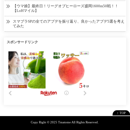
【ウマ娘】最終日！リーグオブヒーローズ盛岡1600m50戦！！
【LoHマイル】
スマブラSPの全てのアプデを振り返り、良かったアプデ5選を考え
てみた
スポンサードリンク
↑ TOP
Copy Right ©
2025 Tmatome
All Rights Reserved.