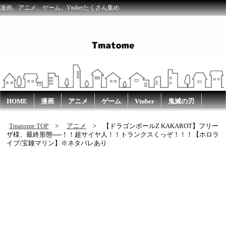
漫画、アニメ、ゲーム、Vtuberたくさん集め
HOME
漫画
アニメ
ゲーム
Vtuber
鬼滅の刃
Tmatome TOP
アニメ
【ドラゴンボールZ KAKAROT】フリー
ザ様、最終形態──！！超サイヤ人！！トランクスくっぞ！！！【ホロラ
イブ/宝鐘マリン】※ネタバレあり