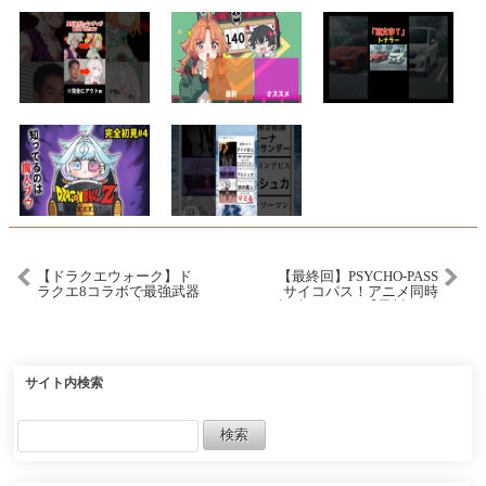
【ドラクエウォーク】ド
【最終回】PSYCHO-PASS
ラクエ8コラボで最強武器
サイコパス！アニメ同時
ランキングが更新！どれ
視聴する！#5【星川サラ/
だけ所持してるか！！
にじさんじ】
サイト内検索