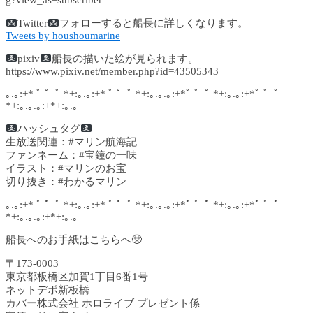
g?view_as=subscriber
Twitter
フォローすると船長に詳しくなります。
Tweets by houshoumarine
pixiv
船長の描いた絵が見られます。
https://www.pixiv.net/member.php?id=43505343
｡.｡:+* ﾟ ゜ﾟ *+:｡.｡:+* ﾟ ゜ﾟ *+:｡.｡.｡:+*ﾟ ゜ﾟ *+:｡.｡:+*ﾟ ゜ﾟ
*+:｡.｡.｡:+*+:｡.｡
ハッシュタグ
生放送関連：#マリン航海記
ファンネーム：#宝鐘の一味
イラスト：#マリンのお宝
切り抜き：#わかるマリン
｡.｡:+* ﾟ ゜ﾟ *+:｡.｡:+* ﾟ ゜ﾟ *+:｡.｡.｡:+*ﾟ ゜ﾟ *+:｡.｡:+*ﾟ ゜ﾟ
*+:｡.｡.｡:+*+:｡.｡
船長へのお手紙はこちらへ🥺
〒173-0003
東京都板橋区加賀1丁目6番1号
ネットデポ新板橋
カバー株式会社 ホロライブ プレゼント係