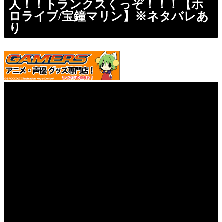
人！！トランクスくっぞ！！！【ホ
ロライブ/宝鐘マリン】※ネタバレあ
り