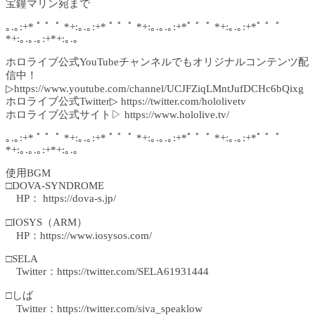
宝鐘マリン宛まで
｡.｡:+* ﾟ ゜ﾟ *+:｡.｡:+* ﾟ ゜ﾟ *+:｡.｡.｡:+*ﾟ ゜ﾟ *+:｡.｡:+*ﾟ ゜ﾟ
*+:｡.｡.｡:+*+:｡.｡
ホロライブ公式YouTubeチャンネルでもオリジナルコンテンツ配
信中！
▷https://www.youtube.com/channel/UCJFZiqLMntJufDCHc6bQixg
ホロライブ公式Twitter▷ https://twitter.com/hololivetv
ホロライブ公式サイト▷ https://www.hololive.tv/
｡.｡:+* ﾟ ゜ﾟ *+:｡.｡:+* ﾟ ゜ﾟ *+:｡.｡.｡:+*ﾟ ゜ﾟ *+:｡.｡:+*ﾟ ゜ﾟ
*+:｡.｡.｡:+*+:｡.｡
使用BGM
□DOVA-SYNDROME
HP： https://dova-s.jp/
□IOSYS（ARM）
HP：https://www.iosysos.com/
□SELA
Twitter：https://twitter.com/SELA61931444
□しば
Twitter：https://twitter.com/siva_speaklow