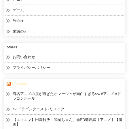
ゲーム
Vtuber
鬼滅の刃
others
お問い合わせ
プライバシーポリシー
Tmatome
有名アニメの度が過ぎたオマージュが面白すぎるww #アニメ #ド
ラゴンボール
#2 ドラゴンクエスト2リメイク
【エマエマ】円満解決！閻魔ちゃん、新ED總差異【アニメ】【漫
画】