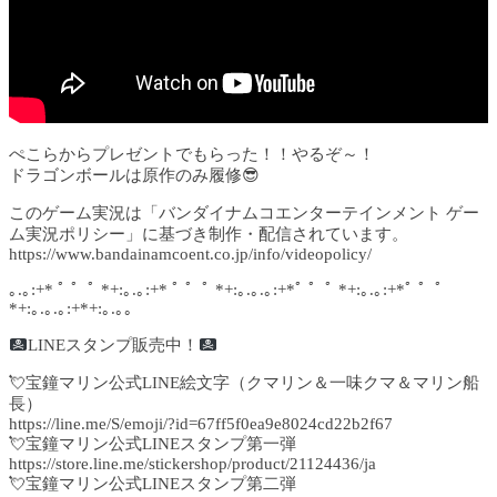
ぺこらからプレゼントでもらった！！やるぞ～！
ドラゴンボールは原作のみ履修😎
このゲーム実況は「バンダイナムコエンターテインメント ゲー
ム実況ポリシー」に基づき制作・配信されています。
https://www.bandainamcoent.co.jp/info/videopolicy/
｡.｡:+* ﾟ ゜ﾟ *+:｡.｡:+* ﾟ ゜ﾟ *+:｡.｡.｡:+*ﾟ ゜ﾟ *+:｡.｡:+*ﾟ ゜ﾟ
*+:｡.｡.｡:+*+:｡.｡｡
LINEスタンプ販売中！
💘宝鐘マリン公式LINE絵文字（クマリン＆一味クマ＆マリン船
長）
https://line.me/S/emoji/?id=67ff5f0ea9e8024cd22b2f67
💘宝鐘マリン公式LINEスタンプ第一弾
https://store.line.me/stickershop/product/21124436/ja
💘宝鐘マリン公式LINEスタンプ第二弾