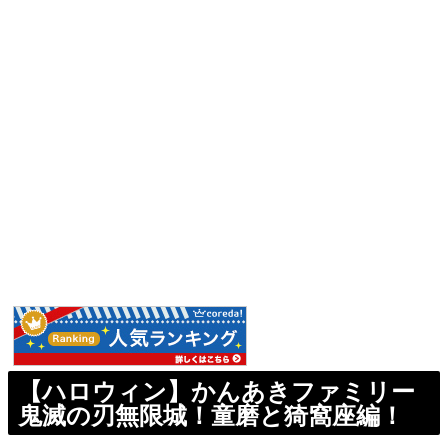
【ハロウィン】かんあきファミリー
鬼滅の刃無限城！童磨と猗窩座編！