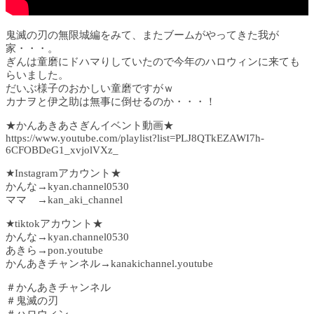
鬼滅の刃の無限城編をみて、またブームがやってきた我が
家・・・。
ぎんは童磨にドハマりしていたので今年のハロウィンに来ても
らいました。
だいぶ様子のおかしい童磨ですがｗ
カナヲと伊之助は無事に倒せるのか・・・！
★かんあきあさぎんイベント動画★
https://www.youtube.com/playlist?list=PLJ8QTkEZAWI7h-
6CFOBDeG1_xvjolVXz_
★Instagramアカウント★
かんな→kyan.channel0530
ママ →kan_aki_channel
★tiktokアカウント★
かんな→kyan.channel0530
あきら→pon.youtube
かんあきチャンネル→kanakichannel.youtube
＃かんあきチャンネル
＃鬼滅の刃