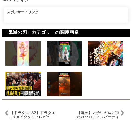
＃ハロウィン
スポンサードリンク
「鬼滅の刃」カテゴリーの関連画像
【ドラクエ1&2】ドラクエ
【漫画】大学生の妹に誘
1リメイククリアレビュ
われハロウィンパーティ
ー！一人旅でどうやって
ーに仮装して参加するこ
面白くするの…？と思っ
とになった「やめて
たらまさかの○○ゲー #ド
よ！」コスプレした女性