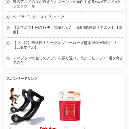
有名アニメの度が過ぎたオマージュが面白すぎるww #アニメ #ド
ラゴンボール
#2 ドラゴンクエスト2リメイク
【エマエマ】円満解決！閻魔ちゃん、新ED總差異【アニメ】【漫
画】
【ウマ娘】最終日！リーグオブヒーローズ盛岡1600m50戦！！
【LoHマイル】
スマブラSPの全てのアプデを振り返り、良かったアプデ5選を考え
てみた
スポンサードリンク