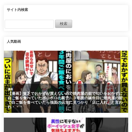
ラクエ1and2
が男に絡まれているのを
助けた→後日、妹「美人
な先輩がお兄ちゃんを探
サイト内検索
してるよ？」【マンガ動
画】
人気動画