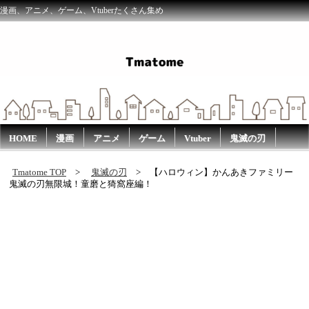
漫画、アニメ、ゲーム、Vtuberたくさん集め
HOME
漫画
アニメ
ゲーム
Vtuber
鬼滅の刃
Tmatome TOP
鬼滅の刃
【ハロウィン】かんあきファミリー
鬼滅の刃無限城！童磨と猗窩座編！