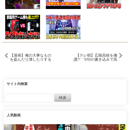
【漫画】俺の大事なもの
【テレ朝】広陵高校を擁
を盗んだり壊したりする
護!?「SNSの書き込みで高
元カノに愛想が尽きて別
校球児の夏を終わらせ
れた。親友の結婚式で余
て…」とアナウンサーが
興を頼まれ、当日機材が
発言し炎上!!#ドラゴンボ
壊された→「運命だよ
ール #shorts #広陵高校 #テ
ね。助けてあげる」元カ
レ朝
ノが式場スタッフとして
サイト内検索
働いており…【マンガ動
画】
人気動画