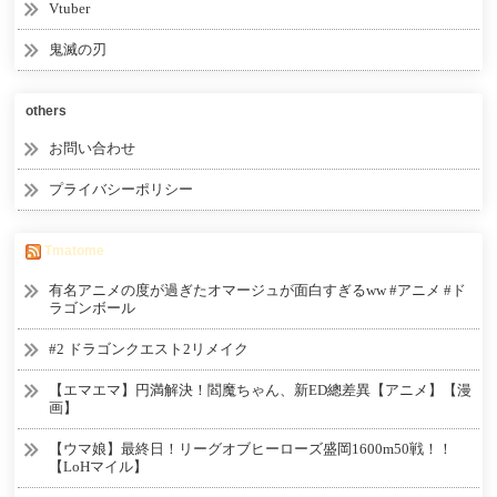
Vtuber
鬼滅の刃
others
お問い合わせ
プライバシーポリシー
Tmatome
有名アニメの度が過ぎたオマージュが面白すぎるww #アニメ #ド
ラゴンボール
#2 ドラゴンクエスト2リメイク
【エマエマ】円満解決！閻魔ちゃん、新ED總差異【アニメ】【漫
画】
【ウマ娘】最終日！リーグオブヒーローズ盛岡1600m50戦！！
【LoHマイル】