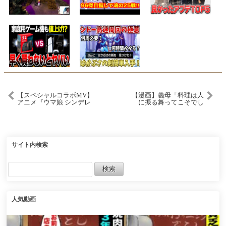
【スペシャルコラボMV】
【漫画】義母「料理は人
アニメ『ウマ娘 シンデレ
に振る舞ってこそでし
ラグレイ』× [Alexandros]
ょ！だから、あれもこれ
「超える」
も貰っていくわね」何度
断っても勝手に冷蔵庫を
漁って食材を持って行く
義母。ある日、冷蔵庫の
中が空っぽに……私「あ
サイト内検索
れ？デスソースもな
い！？」
人気動画