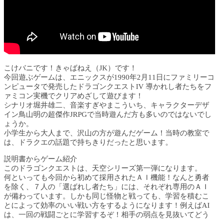
こけバニです！きゃばねえ（JK）です！
今回遊ぶゲームは、エニックスが1990年2月11日にファミリーコ
ンピュータで発売したドラゴンクエストIV 導かれし者たちをフ
ァミコン実機でクリアめざして遊びます！
シナリオ堀井雄二、音楽すぎやまこういち、キャラクターデザ
イン鳥山明の超傑作JRPGで当時遊んだ方も多いのではないでし
ょうか。
小学生から大人まで、沢山の方が遊んだゲーム！当時の教室で
は、ドラクエの話題で持ちきりだったと思います。
説明書からゲーム紹介
このドラゴンクエストは、天空シリーズ第一弾になります。
何といっても今回から初めて採用されたＡＩ機能！なんと勇者
を除く、７人の「選ばれし者たち」には、それぞれ専用のＡＩ
が備わっています。しかも同じ怪物と戦っても、学習を積むこ
とによって効率のいい戦い方をするようになります！例えばAI
は、一回の戦闘ごとに学習するぞ！相手の弱点を見抜いてどう