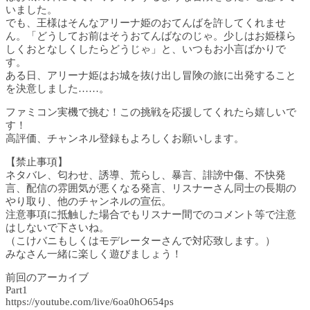
いました。
でも、王様はそんなアリーナ姫のおてんばを許してくれませ
ん。「どうしてお前はそうおてんばなのじゃ。少しはお姫様ら
しくおとなしくしたらどうじゃ」と、いつもお小言ばかりで
す。
ある日、アリーナ姫はお城を抜け出し冒険の旅に出発すること
を決意しました……。
ファミコン実機で挑む！この挑戦を応援してくれたら嬉しいで
す！
高評価、チャンネル登録もよろしくお願いします。
【禁止事項】
ネタバレ、匂わせ、誘導、荒らし、暴言、誹謗中傷、不快発
言、配信の雰囲気が悪くなる発言、リスナーさん同士の長期の
やり取り、他のチャンネルの宣伝。
注意事項に抵触した場合でもリスナー間でのコメント等で注意
はしないで下さいね。
（こけバニもしくはモデレーターさんで対応致します。）
みなさん一緒に楽しく遊びましょう！
前回のアーカイブ
Part1
https://youtube.com/live/6oa0hO654ps