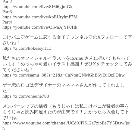
Part2
https://youtube.com/live/8J6i6gjo-Gk
Part3
https://youtube.com/live/kpEUrylmP7M
Part4
https://youtube.com/live/QlwaAjYP0Hk
こけバニ♡ゲームに恋する女子チャンネル♡のXフォローして下
さいね！
https://x.com/kokessyi113
私たちのオフィシャルイラストをISAmu.さんに描いてもらって
います！めっちゃ可愛いイラスト感謝！ぜひXをチェックしてみ
てくださいね！
https://x.com/isamu_88?s=21&t=CnNtmQNMGhB6yEuQzFDlrw
ゲー恋のロゴはデザイナーのマネマネさんが作ってくれまし
た！
https://x.com/oneone703
メンバーシップの猛者（もうじゃ）は私こけバニが猛者の事を
もうじゃと読み間違えたのが由来です！よかったら入会して下
さいね。
https://www.youtube.com/channel/UCd0JFlS12a7zjpEe7Y5Dtsw/joi
n