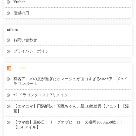
Vtuber
鬼滅の刃
others
お問い合わせ
プライバシーポリシー
Tmatome
有名アニメの度が過ぎたオマージュが面白すぎるww #アニメ #ド
ラゴンボール
#2 ドラゴンクエスト2リメイク
【エマエマ】円満解決！閻魔ちゃん、新ED總差異【アニメ】【漫
画】
【ウマ娘】最終日！リーグオブヒーローズ盛岡1600m50戦！！
【LoHマイル】