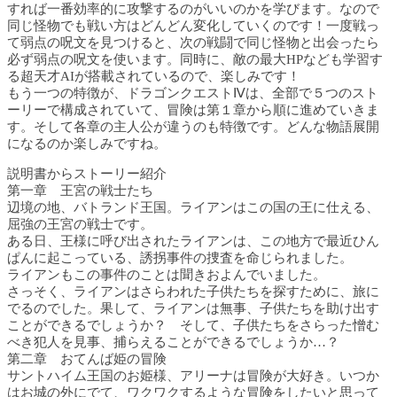
すれば一番効率的に攻撃するのがいいのかを学びます。なので
同じ怪物でも戦い方はどんどん変化していくのです！一度戦っ
て弱点の呪文を見つけると、次の戦闘で同じ怪物と出会ったら
必ず弱点の呪文を使います。同時に、敵の最大HPなども学習す
る超天才AIが搭載されているので、楽しみです！
もう一つの特徴が、ドラゴンクエストⅣは、全部で５つのスト
ーリーで構成されていて、冒険は第１章から順に進めていきま
す。そして各章の主人公が違うのも特徴です。どんな物語展開
になるのか楽しみですね。
説明書からストーリー紹介
第一章 王宮の戦士たち
辺境の地、バトランド王国。ライアンはこの国の王に仕える、
屈強の王宮の戦士です。
ある日、王様に呼び出されたライアンは、この地方で最近ひん
ぱんに起こっている、誘拐事件の捜査を命じられました。
ライアンもこの事件のことは聞きおよんでいました。
さっそく、ライアンはさらわれた子供たちを探すために、旅に
でるのでした。果して、ライアンは無事、子供たちを助け出す
ことができるでしょうか？ そして、子供たちをさらった憎む
べき犯人を見事、捕らえることができるでしょうか…？
第二章 おてんば姫の冒険
サントハイム王国のお姫様、アリーナは冒険が大好き。いつか
はお城の外にでて、ワクワクするような冒険をしたいと思って