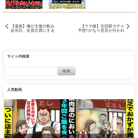
【漫画】俺が主催の飲み
【ウマ娘】次回新ガチャ
会当日、全員欠席にする
予想!!かなり意見が分かれ
俺嫌う上司「無能が幹事
る!?SSRブルボンVSテイオ
の飲み会とか行くかw手柄
ーの最終判断も詳しく解
は俺が横取りw」実は飲み
説!!今後のガチャ更新スケ
会は女社長の誕生日会で
ジュールえぐい件につい
「そもそもあなた達は呼
て…デアリングハート/ブ
んでないけど？」
エナ【11月ガチャ更新予
サイト内検索
想】
人気動画