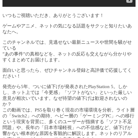
いつもご視聴いただき、ありがとうございます！
ゲームやアニメ、ネットの気になる話題をサクッと知りたいあ
なたへ。
このチャンネルでは、見逃せない最新ニュースや世間を騒がせ
ている
”あの事件”の真相などを、ネットの反応も交えながら分かりや
すくまとめてお届けします。
面白いと思ったら、ぜひチャンネル登録と高評価で応援してく
ださい！
発売から5年、ついに値下げが発表されたPlayStation 5。しか
し、ネット上では「今更感」「ソフトがない」といった厳しい
意見が相次いでいます。なぜ待望の値下げは歓迎されないの
か？
この動画では、PS5を取り巻く現在の市場環境を分析。ライト層
の「Switch2」への期待、ヘビー層の「ゲーミングPC」への移行
という現実を背景に、多くのユーザーが指摘する「ソフト不足
問題」や、長年の「日本市場軽視」への不信感など、値下げが
響かない根本的な原因を客観的に解説します。ネットのリアル