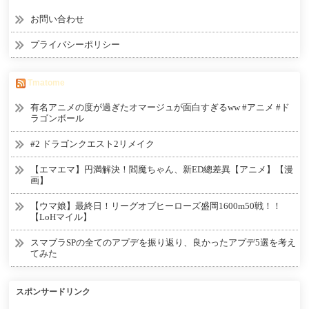
お問い合わせ
プライバシーポリシー
Tmatome
有名アニメの度が過ぎたオマージュが面白すぎるww #アニメ #ド
ラゴンボール
#2 ドラゴンクエスト2リメイク
【エマエマ】円満解決！閻魔ちゃん、新ED總差異【アニメ】【漫
画】
【ウマ娘】最終日！リーグオブヒーローズ盛岡1600m50戦！！
【LoHマイル】
スマブラSPの全てのアプデを振り返り、良かったアプデ5選を考え
てみた
スポンサードリンク