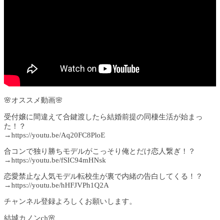
🌸オススメ動画🌸
受付嬢に間違えて合鍵渡したら結婚前提の同棲生活が始まっ
た！？
→https://youtu.be/Aq20FC8PloE
合コンで独り勝ちモデルがこっそり俺とだけ恋人繋ぎ！？
→https://youtu.be/fSIC94mHNsk
恋愛禁止な人気モデル転校生が裏で内緒の告白してくる！？
→https://youtu.be/hHFJVPh1Q2A
チャンネル登録よろしくお願いします。
結城カノンch🌸