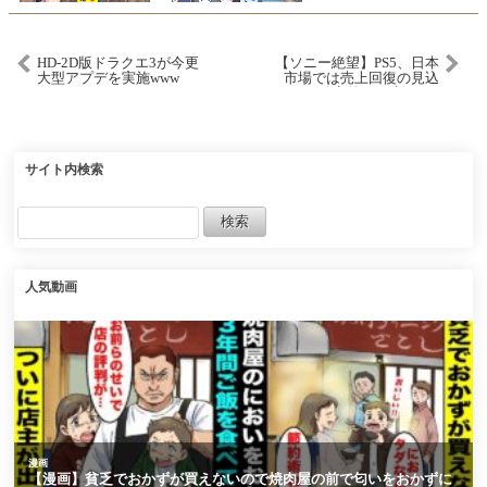
HD-2D版ドラクエ3が今更
【ソニー絶望】PS5、日本
大型アプデを実施www
市場では売上回復の見込
みナシ確定的に…来月6月
の『Switch2』発売で全て
のハード戦争に決着がつ
いてしまう。今後は隠れ
家的マイナーハードに
【ソフト＆ハード週間販
サイト内検索
売数】
人気動画