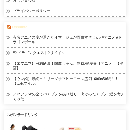
お問い合わせ
プライバシーポリシー
Tmatome
有名アニメの度が過ぎたオマージュが面白すぎるww #アニメ #ド
ラゴンボール
#2 ドラゴンクエスト2リメイク
【エマエマ】円満解決！閻魔ちゃん、新ED總差異【アニメ】【漫
画】
【ウマ娘】最終日！リーグオブヒーローズ盛岡1600m50戦！！
【LoHマイル】
スマブラSPの全てのアプデを振り返り、良かったアプデ5選を考え
てみた
スポンサードリンク