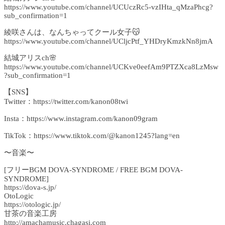
https://www.youtube.com/channel/UCUczRc5-vzIHta_qMzaPhcg?
sub_confirmation=1
綾咲さんは、なんちゃってクール女子😽
https://www.youtube.com/channel/UCljcPtf_YHDryKmzkNn8jmA
結城アリスch🌸
https://www.youtube.com/channel/UCKve0eefAm9PTZXca8LzMsw
?sub_confirmation=1
【SNS】
Twitter：https://twitter.com/kanon08twi
Insta：https://www.instagram.com/kanon09gram
TikTok：https://www.tiktok.com/@kanon1245?lang=en
〜音楽〜
[フリーBGM DOVA-SYNDROME / FREE BGM DOVA-
SYNDROME]
https://dova-s.jp/
OtoLogic
https://otologic.jp/
甘茶の音楽工房
http://amachamusic.chagasi.com