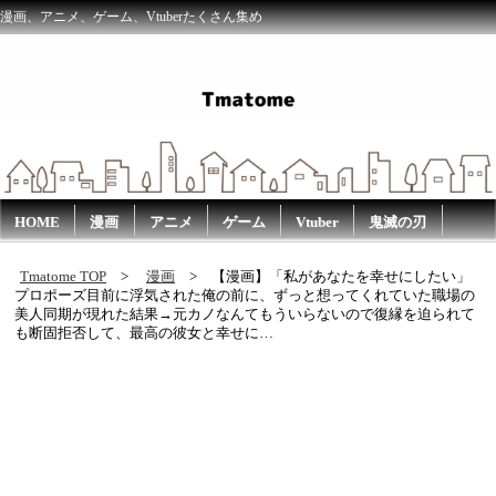
漫画、アニメ、ゲーム、Vtuberたくさん集め
HOME
漫画
アニメ
ゲーム
Vtuber
鬼滅の刃
Tmatome TOP
漫画
【漫画】「私があなたを幸せにしたい」
プロポーズ目前に浮気された俺の前に、ずっと想ってくれていた職場の
美人同期が現れた結果→元カノなんてもういらないので復縁を迫られて
も断固拒否して、最高の彼女と幸せに…