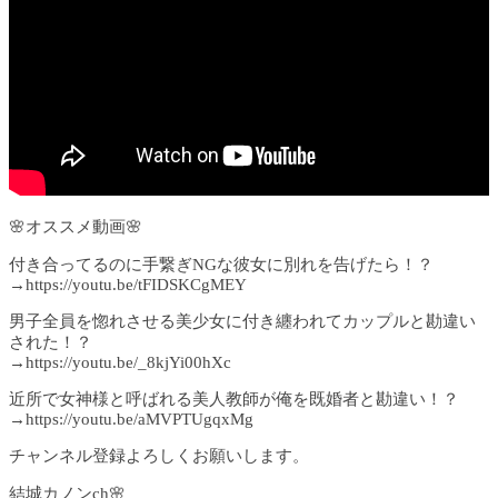
🌸オススメ動画🌸
付き合ってるのに手繋ぎNGな彼女に別れを告げたら！？
→https://youtu.be/tFIDSKCgMEY
男子全員を惚れさせる美少女に付き纏われてカップルと勘違い
された！？
→https://youtu.be/_8kjYi00hXc
近所で女神様と呼ばれる美人教師が俺を既婚者と勘違い！？
→https://youtu.be/aMVPTUgqxMg
チャンネル登録よろしくお願いします。
結城カノンch🌸