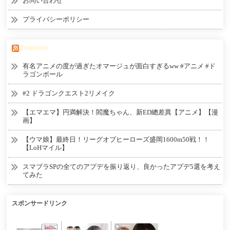
お問い合わせ
プライバシーポリシー
Tmatome
有名アニメの度が過ぎたオマージュが面白すぎるww #アニメ #ド
ラゴンボール
#2 ドラゴンクエスト2リメイク
【エマエマ】円満解決！閻魔ちゃん、新ED總差異【アニメ】【漫
画】
【ウマ娘】最終日！リーグオブヒーローズ盛岡1600m50戦！！
【LoHマイル】
スマブラSPの全てのアプデを振り返り、良かったアプデ5選を考え
てみた
スポンサードリンク