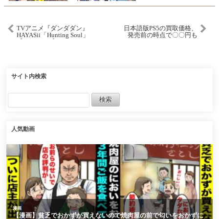
TVアニメ『ダンダダン』
日本語版PS5の買取価格、
HAYASii「Hunting Soul」
発売前の時点で〇〇円も
【lyric video】
下落してしまうｗｗｗｗ
に対する反応集【任天
堂】【Switch2】
サイト内検索
人気動画