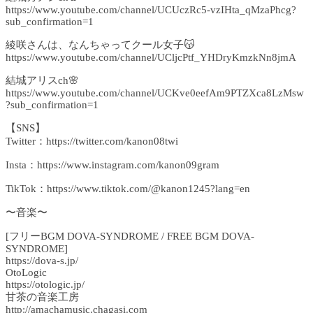
https://www.youtube.com/channel/UCUczRc5-vzIHta_qMzaPhcg?
sub_confirmation=1
綾咲さんは、なんちゃってクール女子😽
https://www.youtube.com/channel/UCljcPtf_YHDryKmzkNn8jmA
結城アリスch🌸
https://www.youtube.com/channel/UCKve0eefAm9PTZXca8LzMsw
?sub_confirmation=1
【SNS】
Twitter：https://twitter.com/kanon08twi
Insta：https://www.instagram.com/kanon09gram
TikTok：https://www.tiktok.com/@kanon1245?lang=en
〜音楽〜
[フリーBGM DOVA-SYNDROME / FREE BGM DOVA-
SYNDROME]
https://dova-s.jp/
OtoLogic
https://otologic.jp/
甘茶の音楽工房
http://amachamusic.chagasi.com