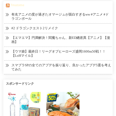
Tmatome
有名アニメの度が過ぎたオマージュが面白すぎるww #アニメ #ド
ラゴンボール
#2 ドラゴンクエスト2リメイク
【エマエマ】円満解決！閻魔ちゃん、新ED總差異【アニメ】【漫
画】
【ウマ娘】最終日！リーグオブヒーローズ盛岡1600m50戦！！
【LoHマイル】
スマブラSPの全てのアプデを振り返り、良かったアプデ5選を考え
てみた
スポンサードリンク