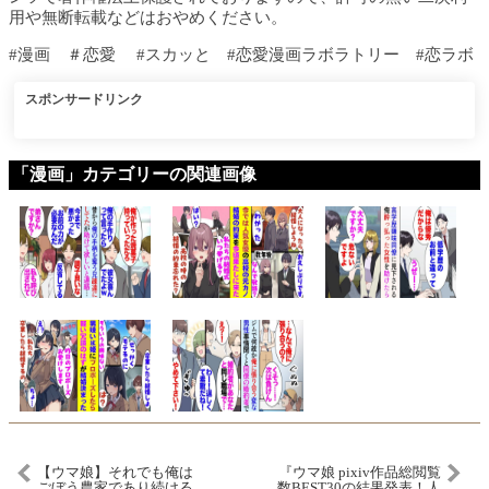
用や無断転載などはおやめください。
#漫画 ＃恋愛 #スカッと #恋愛漫画ラボラトリー #恋ラボ
スポンサードリンク
「漫画」カテゴリーの関連画像
【ウマ娘】それでも俺は
『ウマ娘 pixiv作品総閲覧
ごぼう農家であり続ける
数BEST30の結果発表！人