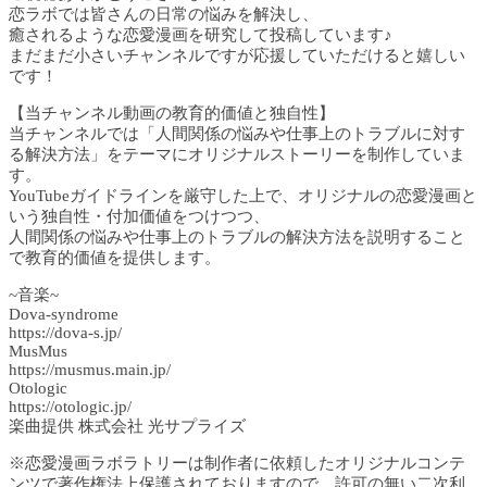
恋ラボでは皆さんの日常の悩みを解決し、
癒されるような恋愛漫画を研究して投稿しています♪
まだまだ小さいチャンネルですが応援していただけると嬉しい
です！
【当チャンネル動画の教育的価値と独自性】
当チャンネルでは「人間関係の悩みや仕事上のトラブルに対す
る解決方法」をテーマにオリジナルストーリーを制作していま
す。
YouTubeガイドラインを厳守した上で、オリジナルの恋愛漫画と
いう独自性・付加価値をつけつつ、
人間関係の悩みや仕事上のトラブルの解決方法を説明すること
で教育的価値を提供します。
~音楽~
Dova-syndrome
https://dova-s.jp/
MusMus
https://musmus.main.jp/
Otologic
https://otologic.jp/
楽曲提供 株式会社 光サプライズ
※恋愛漫画ラボラトリーは制作者に依頼したオリジナルコンテ
ンツで著作権法上保護されておりますので、許可の無い二次利