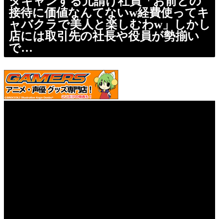
タキャンする元請け社員「お前との
接待に価値なんてないw経費使ってキ
ャバクラで美人と楽しむわw」しかし
店には取引先の社長や役員が勢揃い
で…