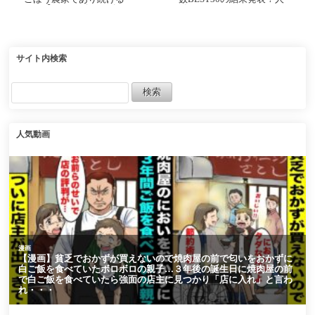
よ…【チャンピオンズミ
気ランキングがヤバすぎ
ーティングLONG】
ると話題になってる件』
に対するみんなの反応集
まとめ ウマ娘プリティー
ダービー レイミン
サイト内検索
人気動画