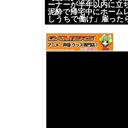
ーナーが半年以内に立
泥酔で帰宅中にホーム
しうちで働け」雇った