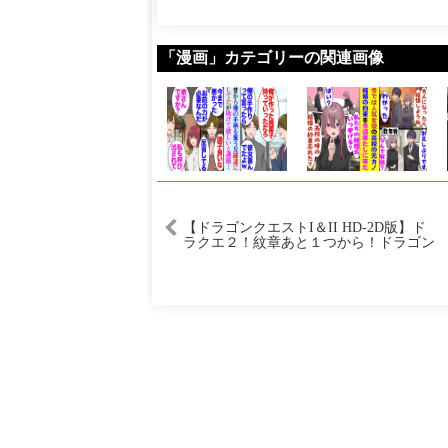
「漫画」カテゴリーの関連画像
【ドラゴンクエストI＆II HD-2D版】ド
ラクエ２！紋章あと１つから！ドラゴン
クエストI＆IIをやってみる！【周防パト
ラ】