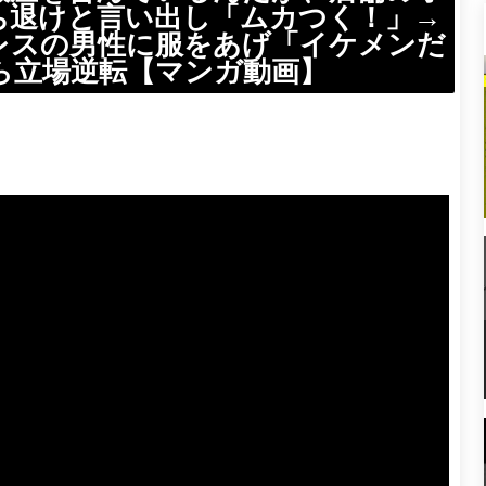
ち退けと言い出し「ムカつく！」→
レスの男性に服をあげ「イケメンだ
ら立場逆転【マンガ動画】