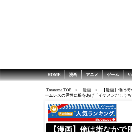
HOME
漫画
アニメ
ゲーム
Vt
Tmatome TOP
漫画
【漫画】俺は街
ームレスの男性に服をあげ「イケメンだしうち
【漫画】俺は街なかで