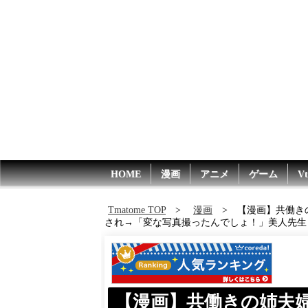
HOME
漫画
アニメ
ゲーム
Vt
Tmatome TOP
漫画
【漫画】共働き
され→「変な写真撮ったんでしょ！」美人先生
【漫画】共働きの姉夫