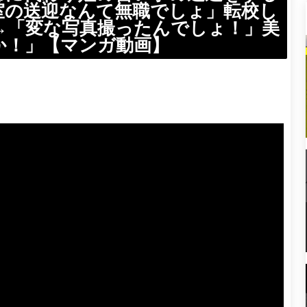
室の送迎なんて無職でしょ」転校し
→「変な写真撮ったんでしょ！」美
か！」【マンガ動画】