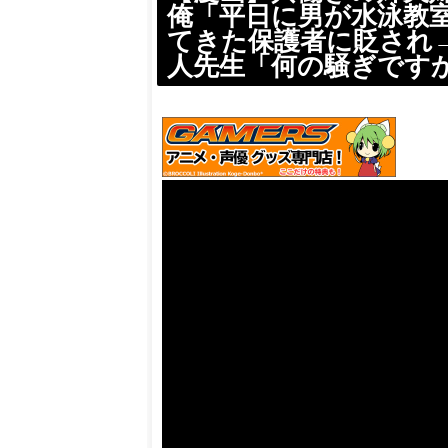
俺「平日に男が水泳教
てきた保護者に貶され
人先生「何の騒ぎです