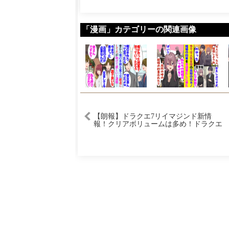
「漫画」カテゴリーの関連画像
【朗報】ドラクエ7リイマジンド新情
報！クリアボリュームは多め！ドラクエ
10バージョン8発売決定！【Switch2】