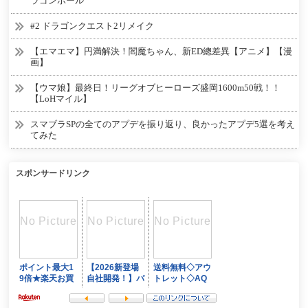
ラゴンボール
#2 ドラゴンクエスト2リメイク
【エマエマ】円満解決！閻魔ちゃん、新ED總差異【アニメ】【漫
画】
【ウマ娘】最終日！リーグオブヒーローズ盛岡1600m50戦！！
【LoHマイル】
スマブラSPの全てのアプデを振り返り、良かったアプデ5選を考え
てみた
スポンサードリンク