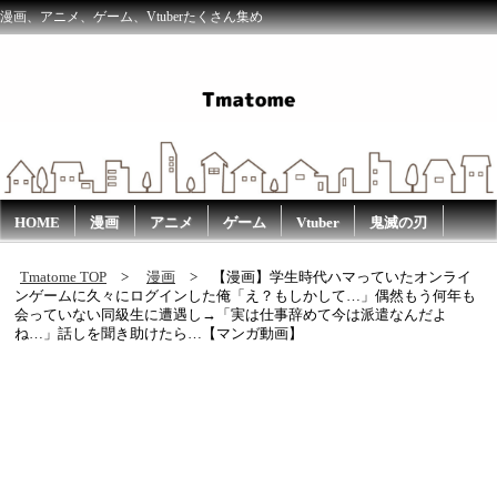
漫画、アニメ、ゲーム、Vtuberたくさん集め
HOME
漫画
アニメ
ゲーム
Vtuber
鬼滅の刃
Tmatome TOP
漫画
【漫画】学生時代ハマっていたオンライ
ンゲームに久々にログインした俺「え？もしかして…」偶然もう何年も
会っていない同級生に遭遇し→「実は仕事辞めて今は派遣なんだよ
ね…」話しを聞き助けたら…【マンガ動画】