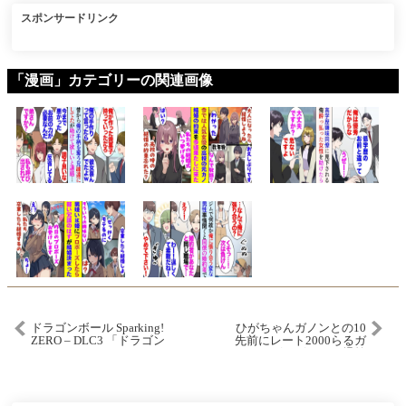
スポンサードリンク
「漫画」カテゴリーの関連画像
ドラゴンボール Sparking!
ひがちゃんガノンとの10
ZERO – DLC3 「ドラゴン
先前にレート2000らるガ
ボールDAIMA」キャラク
ノンをボコボコにし爆笑
ターパック2 トレーラー
するてぃーカズヤ【スマ
ブラSP】