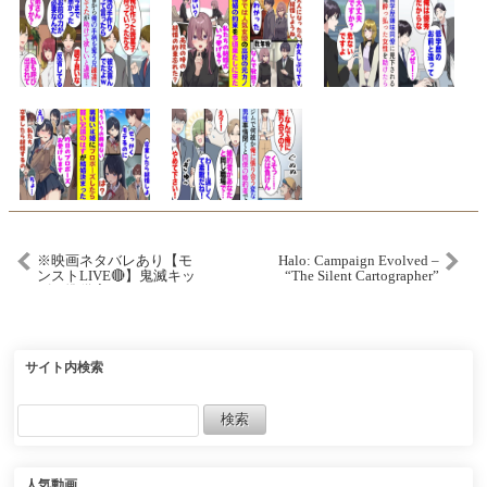
※映画ネタバレあり【モ
Halo: Campaign Evolved –
ンストLIVE🔴】鬼滅キッ
“The Silent Cartographer”
ズ、準備完了です！！
Trailer | PS5 Games
「モンスト×鬼滅の刃コラ
ボ第４弾コラボ」全員出
るまで引いて遊ぶ。【モ
ンスターストライク】
サイト内検索
人気動画