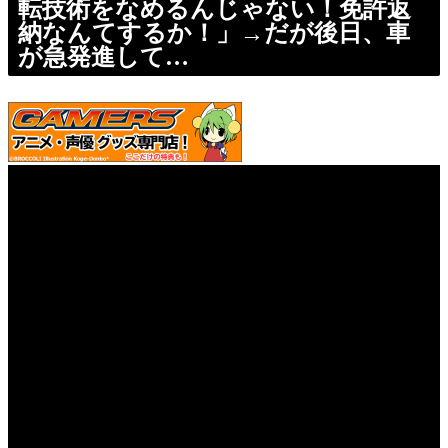
転技術をなめるんじゃない！免許返
納なんてするか！」→だが後日、車
が急発進して…