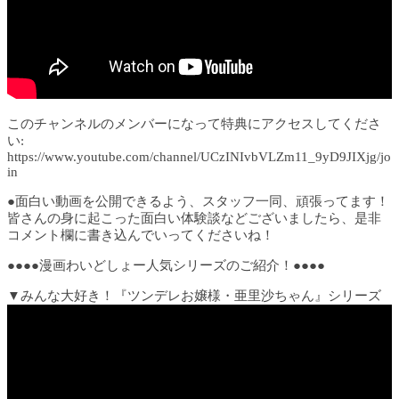
このチャンネルのメンバーになって特典にアクセスしてくださ
い:
https://www.youtube.com/channel/UCzINIvbVLZm11_9yD9JIXjg/jo
in
●面白い動画を公開できるよう、スタッフ一同、頑張ってます！
皆さんの身に起こった面白い体験談などございましたら、是非
コメント欄に書き込んでいってくださいね！
●●●●漫画わいどしょー人気シリーズのご紹介！●●●●
▼みんな大好き！『ツンデレお嬢様・亜里沙ちゃん』シリーズ