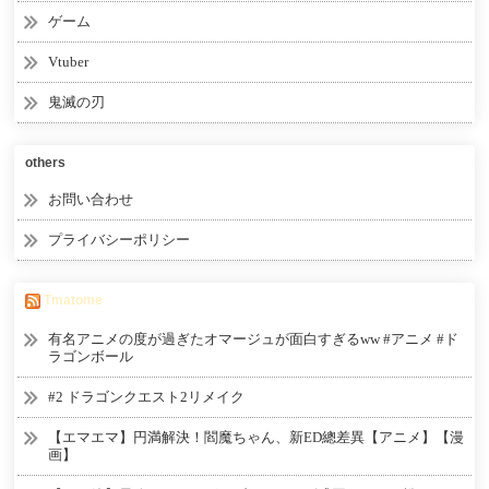
ゲーム
Vtuber
鬼滅の刃
others
お問い合わせ
プライバシーポリシー
Tmatome
有名アニメの度が過ぎたオマージュが面白すぎるww #アニメ #ド
ラゴンボール
#2 ドラゴンクエスト2リメイク
【エマエマ】円満解決！閻魔ちゃん、新ED總差異【アニメ】【漫
画】