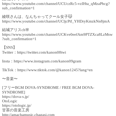
https://www.youtube.com/channel/UCUczRc5-vzIHta_qMzaPhcg?
sub_confirmation=1
綾咲さんは、なんちゃってクール女子😽
https://www.youtube.com/channel/UCljcPtf_YHDryKmzkNn8jmA
結城アリスch🌸
https://www.youtube.com/channel/UCKve0eefAm9PTZXca8LzMsw
?sub_confirmation=1
【SNS】
Twitter：https://twitter.com/kanon08twi
Insta：https://www.instagram.com/kanon09gram
TikTok：https://www.tiktok.com/@kanon1245?lang=en
〜音楽〜
[フリーBGM DOVA-SYNDROME / FREE BGM DOVA-
SYNDROME]
https://dova-s.jp/
OtoLogic
https://otologic.jp/
甘茶の音楽工房
http://amachamusic.chagasi.com