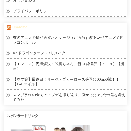
お問い合わせ
プライバシーポリシー
Tmatome
有名アニメの度が過ぎたオマージュが面白すぎるww #アニメ #ド
ラゴンボール
#2 ドラゴンクエスト2リメイク
【エマエマ】円満解決！閻魔ちゃん、新ED總差異【アニメ】【漫
画】
【ウマ娘】最終日！リーグオブヒーローズ盛岡1600m50戦！！
【LoHマイル】
スマブラSPの全てのアプデを振り返り、良かったアプデ5選を考え
てみた
スポンサードリンク