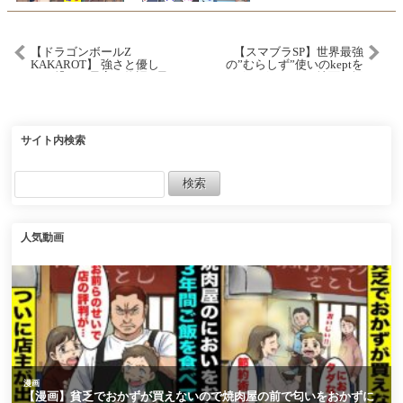
【ドラゴンボールZ
【スマブラSP】世界最強
KAKAROT】 強さと優し
の”むらしず”使いのkeptを
さが繋いだ最高の物語 #最
ボコボコにして地面に埋
終回 【初見実況プレイ】
めました
サイト内検索
人気動画