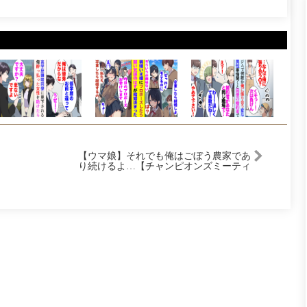
【ウマ娘】それでも俺はごぼう農家であ
り続けるよ…【チャンピオンズミーティ
ングLONG】