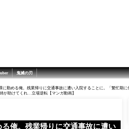
uber
鬼滅の刃
課に勤める俺。残業帰りに交通事故に遭い入院することに。「繁忙期に
姉が助けてくれ…立場逆転【マンガ動画】
める俺。残業帰りに交通事故に遭い