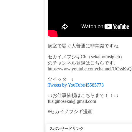
病室で騒ぐ人普通に非常識ですね
セカイノフシギCh（sekainofusigich）
のチャンネル登録はこちらです。
https://www.youtube.com/channel/UCssK
ツイッター↓
Tweets by YouTube45585773
↓↓お仕事依頼はこちらまで！！↓↓
fusiginosekai@gmail.com
#セカイノフシギ漫画
スポンサードリンク