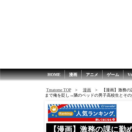
HOME
漫画
アニメ
ゲーム
Vt
Tmatome TOP
漫画
【漫画】激務の
まで俺を貶し→隣のベッドの男子高校生とその
【漫画】激務の課に勤