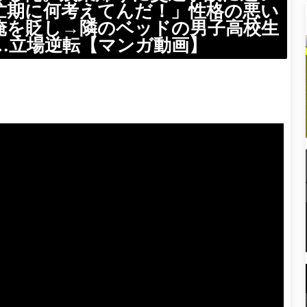
忙期に何考えてんだ！」性格の悪い
俺を貶し→隣のベッドの男子高校生
…立場逆転【マンガ動画】