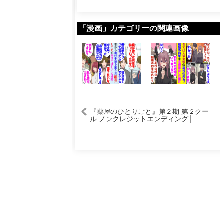
「漫画」カテゴリーの関連画像
『薬屋のひとりごと』第２期 第２クー
ル ノンクレジットエンディング│
Omoinotake「ひとりごと」