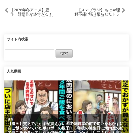
【2026年冬アニメ】豊
【スマブラSP】もはや理
作・話題作が多すぎる！
解不能!?張り巡らせたトラ
全68作品紹介・声優・制
ップから異次元なセット
作会社【1月スタート】
アップを魅せる世界最強
スネーク【Hurt スネーク/
ハイライト/#3】
サイト内検索
人気動画