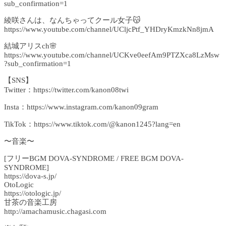
sub_confirmation=1
綾咲さんは、なんちゃってクール女子😽
https://www.youtube.com/channel/UCljcPtf_YHDryKmzkNn8jmA
結城アリスch🌸
https://www.youtube.com/channel/UCKve0eefAm9PTZXca8LzMsw
?sub_confirmation=1
【SNS】
Twitter：https://twitter.com/kanon08twi
Insta：https://www.instagram.com/kanon09gram
TikTok：https://www.tiktok.com/@kanon1245?lang=en
〜音楽〜
[フリーBGM DOVA-SYNDROME / FREE BGM DOVA-
SYNDROME]
https://dova-s.jp/
OtoLogic
https://otologic.jp/
甘茶の音楽工房
http://amachamusic.chagasi.com