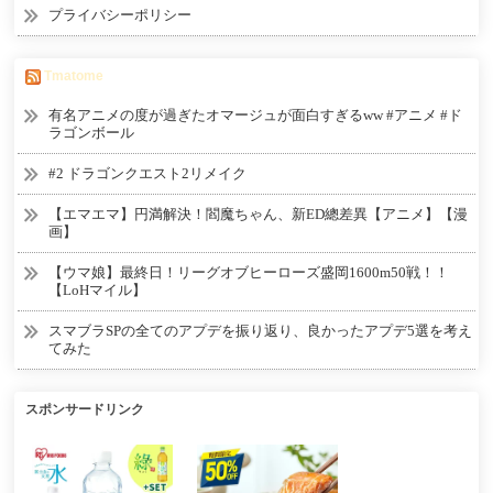
プライバシーポリシー
Tmatome
有名アニメの度が過ぎたオマージュが面白すぎるww #アニメ #ド
ラゴンボール
#2 ドラゴンクエスト2リメイク
【エマエマ】円満解決！閻魔ちゃん、新ED總差異【アニメ】【漫
画】
【ウマ娘】最終日！リーグオブヒーローズ盛岡1600m50戦！！
【LoHマイル】
スマブラSPの全てのアプデを振り返り、良かったアプデ5選を考え
てみた
スポンサードリンク