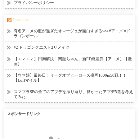
プライバシーポリシー
Tmatome
有名アニメの度が過ぎたオマージュが面白すぎるww #アニメ #ド
ラゴンボール
#2 ドラゴンクエスト2リメイク
【エマエマ】円満解決！閻魔ちゃん、新ED總差異【アニメ】【漫
画】
【ウマ娘】最終日！リーグオブヒーローズ盛岡1600m50戦！！
【LoHマイル】
スマブラSPの全てのアプデを振り返り、良かったアプデ5選を考え
てみた
スポンサードリンク