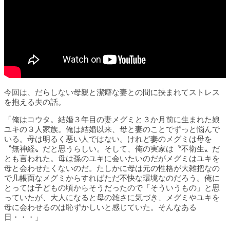
今回は、だらしない母親と潔癖な妻との間に挟まれてストレス
を抱える夫の話。
「俺はコウタ。結婚３年目の妻メグミと３か月前に生まれた娘
ユキの３人家族。俺は結婚以来、母と妻のことでずっと悩んで
いる。母は明るく悪い人ではない。けれど妻のメグミは母を
〝無神経〟だと思うらしい。そして、俺の実家は〝不衛生〟だ
とも言われた。母は孫のユキに会いたいのだがメグミはユキを
母と会わせたくないのだ。たしかに母は元の性格が大雑把なの
で几帳面なメグミからすればただ不快な環境なのだろう。俺に
とっては子どもの頃からそうだったので「そういうもの」と思
っていたが、大人になると母の雑さに気づき、メグミやユキを
母に会わせるのは恥ずかしいと感じていた。そんなある
日・・・」