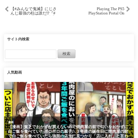
【#みんなで鬼滅】にじさ
Playing The PS5
んじ最強の柱は誰だ⁉『#
PlayStation Portal On
鬼滅の刃 目指せ！最強隊
Public Wi-Fi: Does It Work,
士！』対決！【ジョー・
And Is It Playable?
力一/鷹宮リオン/早瀬走/
竜胆尊】
サイト内検索
人気動画