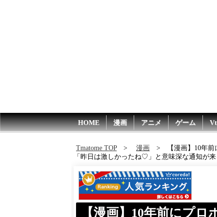
HOME
漫画
アニメ
ゲーム
Vt
Tmatome TOP
漫画
【漫画】10年
「昨日は激しかったね♡」と意味深な通知が来
【漫画】10年前にプロ