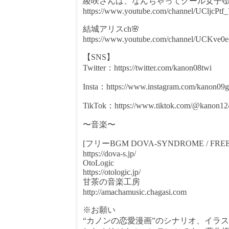
綾咲さんは、なんちゃってクール女子
https://www.youtube.com/channel/UCljc
結城アリスch🌸
https://www.youtube.com/channel/UCKve
【SNS】
Twitter：https://twitter.com/kanon08twi
Insta：https://www.instagram.com/kanon09
TikTok：https://www.tiktok.com/@kanon12
〜音楽〜
[フリーBGM DOVA-SYNDROME / FRE
https://dova-s.jp/
OtoLogic
https://otologic.jp/
甘茶の音楽工房
http://amachamusic.chagasi.com
※お願い
“カノンの恋愛漫画”のシナリオ、イラ