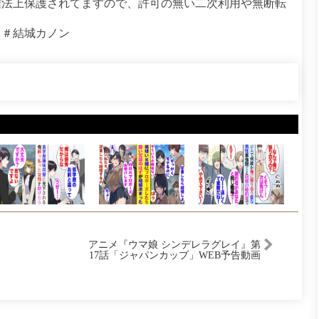
権法上保護されてますので、許可の無い二次利用や無断転
 ＃結城カノン
アニメ『ウマ娘 シンデレラグレイ』第
17話「ジャパンカップ」WEB予告動画
｜ナレーション：トニビアンカ（CV：
甲斐田裕子）