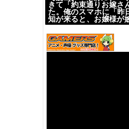
きて「約束通りお嫁さ
た。俺のスマホに「昨
知が来ると、お嬢様が