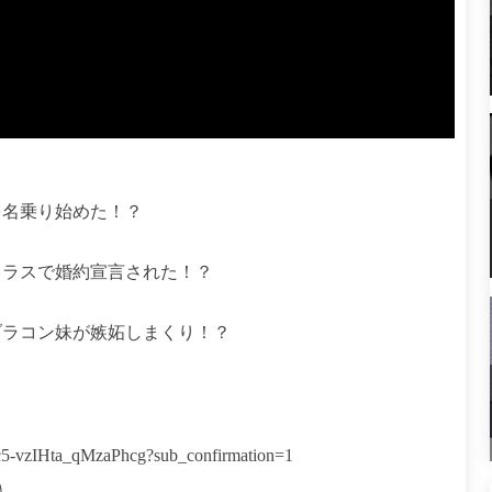
を名乗り始めた！？
クラスで婚約宣言された！？
ブラコン妹が嫉妬しまくり！？
。
c5-vzIHta_qMzaPhcg?sub_confirmation=1