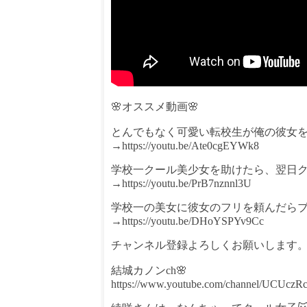
🌸オススメ動画🌸
とんでもなく可愛い転校生が俺の彼女
→https://youtu.be/Ate0cgEYWk8
学校一クール美少女を助けたら、翌日
→https://youtu.be/PrB7nznnl3U
学校一の美女に彼女のフリを頼んだら
→https://youtu.be/DHoYSPYv9Cc
チャンネル登録よろしくお願いします
結城カノンch🌸
https://www.youtube.com/channel/UCUczR