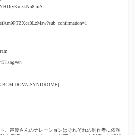

Ptf_YHDryKmzkNn8jmA
0eefAm9PTZXca8LzMsw?sub_confirmation=1
gram
45?lang=en
E BGM DOVA-SYNDROME]
スト、声優さんのナレーションはそれぞれの制作者に依頼