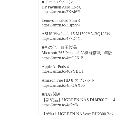
■ノートパソコン
HP Pavilion Aero 13-bg
https://amzn.to/3Kz462b
Lenovo IdeaPad Slim 3
https://amzn.to/3IJp9yw
ASUS Vivobook 15 M1502YA-BQ183W
https://amzn.to/477D4Yl
■その他 目玉製品
Microsoft 365 Personal AI機能搭載 1年版
https://amzn.to/4mO3KlB
Apple AirPods 4
https://amzn.to/46PYBU1
Amazon Fire HD 8 タブレット
https://amzn.to/4mOAX0o
■NAS関連
【新製品】UGREEN NAS DH4300 Plus
https://amzn.to/4o7zfIz
【予約】UGREEN NASync DH2300 2ベ