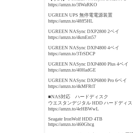
https://amzn.to/3IWaRKO
UGREEN UPS 無停電電源装置
https://amzn.to/48ff5HL
UGREEN NASync DXP2800 2ベイ
https://amzn.to/4kmEm57
UGREEN NASync DXP4800 4ベイ
https://amzn.to/3TrSDCP
UGREEN NASync DXP4800 Plus 4ベイ
https://amzn.to/40HadGE
UGREEN NASync DXP6800 Pro 6ベイ
https://amzn.to/4kMFRtT
■NAS対応 ハードディスク
ウエスタンデジタル HDD ハードディスク
https://amzn.to/4eHBWwL
Seagate IronWolf HDD 4TB
https://amzn.to/460Ghcg