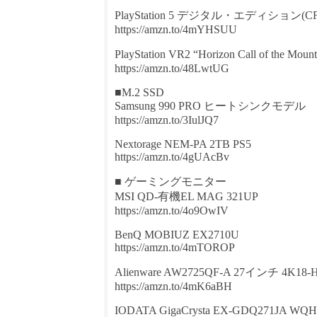
PlayStation 5 デジタル・エディション(CFI
https://amzn.to/4mYHSUU
PlayStation VR2 “Horizon Call of the Mo
https://amzn.to/48LwtUG
■M.2 SSD
Samsung 990 PRO ヒートシンクモデル
https://amzn.to/3IulJQ7
Nextorage NEM-PA 2TB PS5
https://amzn.to/4gUAcBv
■ ゲーミングモニター
MSI QD-有機EL MAG 321UP
https://amzn.to/4o9OwIV
BenQ MOBIUZ EX2710U
https://amzn.to/4mTOROP
Alienware AW2725QF-A 27インチ 4K18-
https://amzn.to/4mK6aBH
IODATA GigaCrysta EX-GDQ271JA WQH