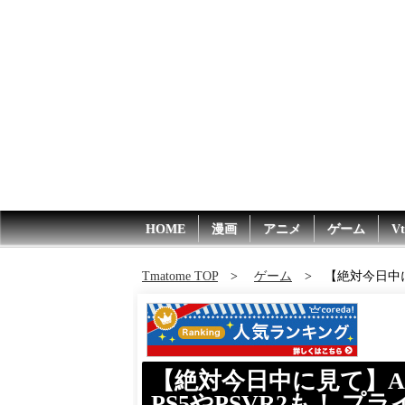
HOME
漫画
アニメ
ゲーム
Vt
Tmatome TOP
ゲーム
【絶対今日中に見
【絶対今日中に見て】A
PS5やPSVR2も！ プラ