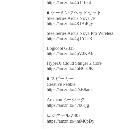
https://amzn.to/46T1hk4
■ ゲーミングヘッドセット
SteelSeries Arctis Nova 7P
https://amzn.to/48TA4Qy
SteelSeries Arctis Nova Pro Wireless
https://amzn.to/4gTY5sR
Logicool G335
https://amzn.to/4pVJKAh
HyperX Cloud Stinger 2 Core
https://amzn.to/46BCEJK
■ スピーカー
Creative Pebble
https://amzn.to/42sB8am
Amazonベーシック
https://amzn.to/4706cjg
ロジクール Z407
https://amzn.to/4mM0pDy