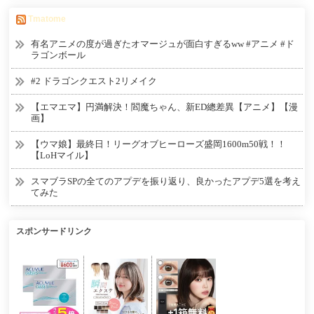
Tmatome
有名アニメの度が過ぎたオマージュが面白すぎるww #アニメ #ド
ラゴンボール
#2 ドラゴンクエスト2リメイク
【エマエマ】円満解決！閻魔ちゃん、新ED總差異【アニメ】【漫
画】
【ウマ娘】最終日！リーグオブヒーローズ盛岡1600m50戦！！
【LoHマイル】
スマブラSPの全てのアプデを振り返り、良かったアプデ5選を考え
てみた
スポンサードリンク