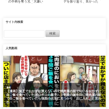
の手柄を奪う兄「大嫌い
デを振り返り、良かった
だ！」高校を卒業後疎遠
アプデ5選を考えてみた
にしていたんだがある日
母から連絡があり→兄の
相談に乗って欲しいと言
われたので嫌々兄の経営
するカフェを訪れたが…
サイト内検索
立場逆転【マンガ動画】
人気動画