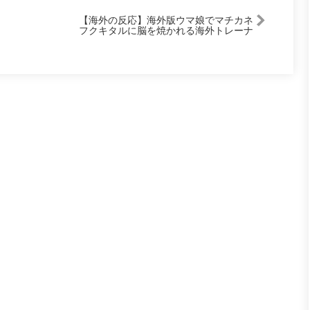
【海外の反応】海外版ウマ娘でマチカネ
フクキタルに脳を焼かれる海外トレーナ
ーの反応集【ウマ娘プリティーダービ
ー】