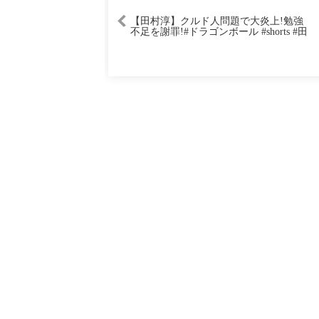
【田村淳】クルド人問題で大炎上!勉強
不足を謝罪!#ドラゴンボール #shorts #田
村淳 #クルド人